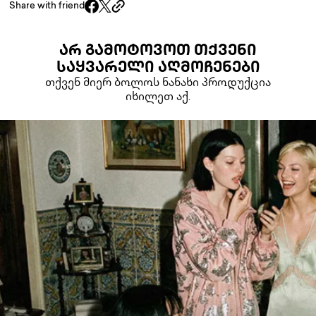
Share with friend
ᲐᲠ ᲒᲐᲛᲝᲢᲝᲕᲝᲗ ᲗᲥᲕᲔᲜᲘ
ᲡᲐᲧᲕᲐᲠᲔᲚᲘ ᲐᲦᲛᲝᲩᲔᲜᲔᲑᲘ
თქვენ მიერ ბოლოს ნანახი პროდუქცია
იხილეთ აქ.