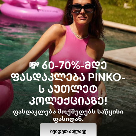
💸 60-70%-ᲛᲓᲔ
ᲤᲐᲡᲓᲐᲙᲚᲔᲑᲐ PINKO-
Ს ᲐᲣᲗᲚᲔᲢ
ᲙᲝᲚᲔᲥᲪᲘᲐᲖᲔ!
ფასდაკლება მოქმედებს საწყისი
ფასიდან.
ᲘᲧᲘᲓᲔᲗ ᲐᲮᲚᲐᲕᲔ