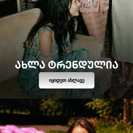
ᲐᲮᲚᲐ ᲢᲠᲔᲜᲓᲣᲚᲘᲐ
ᲘᲧᲘᲓᲔᲗ ᲐᲮᲚᲐᲕᲔ