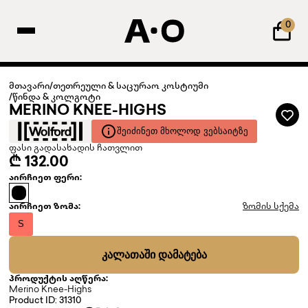
0
მთავარი
/
თეთრეული & საცურაო კოსტიუმი
/
წინდა & კოლგოტი
MERINO KNEE-HIGHS
ᲨᲔᲘᲫᲘᲜᲔᲗ ᲛᲮᲝᲚᲝᲓ ᲕᲔᲑᲡᲐᲘᲢᲖᲔ
ფასი გადასახადის ჩათვლით
₾ 132.00
აირჩიეთ ფერი:
აირჩიეთ ზომა:
ზომის სქემა
S
ᲙᲐᲚᲐᲗᲐᲨᲘ ᲓᲐᲛᲐᲢᲔᲑᲐ
პროდუქტის აღწერა:
Merino Knee-Highs
Product ID: 31310