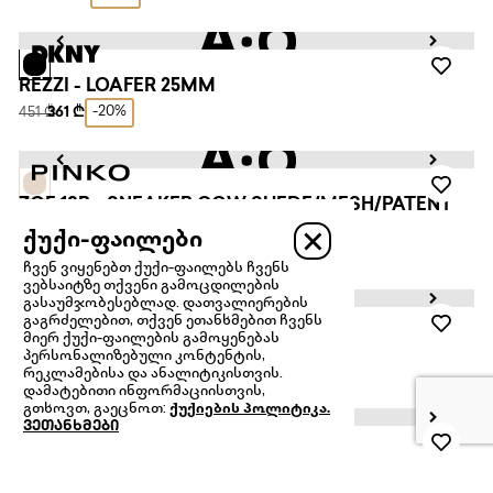
REZZI - LOAFER 25MM
-20%
451 ₾
361 ₾
ZOE 18B - SNEAKER COW SUEDE/MESH/PATENT
MULTICOLOR
ქუქი-ფაილები
-30%
1,152 ₾
806 ₾
ჩვენ ვიყენებთ ქუქი-ფაილებს ჩვენს
ვებსაიტზე თქვენი გამოცდილების
გასაუმჯობესებლად. დათვალიერების
გაგრძელებით, თქვენ ეთანხმებით ჩვენს
მიერ ქუქი-ფაილების გამოყენებას
WREN - FLAT SLIDE 5M
პერსონალიზებული კონტენტის,
-20%
312 ₾
250 ₾
რეკლამებისა და ანალიტიკისთვის.
დამატებითი ინფორმაციისთვის,
გთხოვთ, გაეცნოთ:
ქუქიების პოლიტიკა.
ვეთანხმები
COLWYN - FLAT SANDAL
-20%
382 ₾
306 ₾