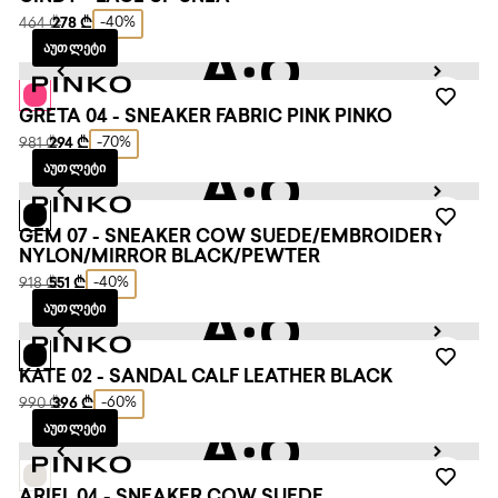
-40%
464 ₾
278 ₾
ᲐᲣᲗᲚᲔᲢᲘ
GRETA 04 - SNEAKER FABRIC PINK PINKO
-70%
981 ₾
294 ₾
ᲐᲣᲗᲚᲔᲢᲘ
GEM 07 - SNEAKER COW SUEDE/EMBROIDERY
NYLON/MIRROR BLACK/PEWTER
-40%
918 ₾
551 ₾
ᲐᲣᲗᲚᲔᲢᲘ
KATE 02 - SANDAL CALF LEATHER BLACK
-60%
990 ₾
396 ₾
ᲐᲣᲗᲚᲔᲢᲘ