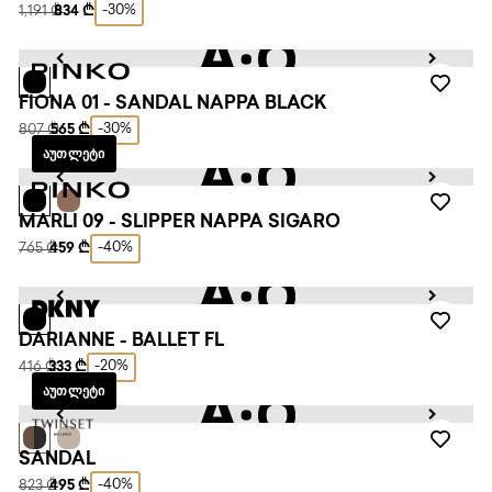
-30%
1,191 ₾
834 ₾
FIONA 01 - SANDAL NAPPA BLACK
-30%
807 ₾
565 ₾
ᲐᲣᲗᲚᲔᲢᲘ
MARLI 09 - SLIPPER NAPPA SIGARO
-40%
765 ₾
459 ₾
DARIANNE - BALLET FL
-20%
416 ₾
333 ₾
ᲐᲣᲗᲚᲔᲢᲘ
SANDAL
-40%
823 ₾
495 ₾