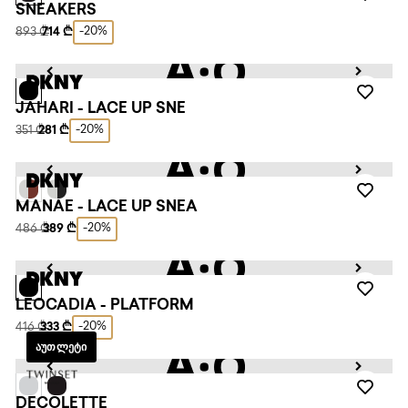
SNEAKERS
-20%
893 ₾
714 ₾
JAHARI - LACE UP SNE
-20%
351 ₾
281 ₾
MANAE - LACE UP SNEA
-20%
486 ₾
389 ₾
LEOCADIA - PLATFORM
-20%
416 ₾
333 ₾
ᲐᲣᲗᲚᲔᲢᲘ
DECOLETTE