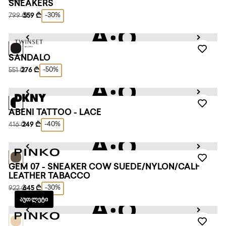
SNEAKERS
-30%
799 ₾
559 ₾
SANDALO
-50%
551 ₾
276 ₾
ABENI TATTOO - LACE
-40%
416 ₾
249 ₾
GEM 07 - SNEAKER COW SUEDE/NYLON/CALF
LEATHER TABACCO
-30%
922 ₾
645 ₾
ᲐᲣᲗᲚᲔᲢᲘ