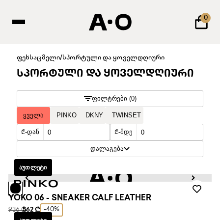
0
ფეხსაცმელი
/
სპორტული და ყოველდღიური
ᲡᲞᲝᲠᲢᲣᲚᲘ ᲓᲐ ᲧᲝᲕᲔᲚᲓᲦᲘᲣᲠᲘ
ᲤᲘᲚᲢᲠᲔᲑᲘ (0)
ᲧᲕᲔᲚᲐ
PINKO
DKNY
TWINSET
₾-ᲓᲐᲜ
₾-ᲛᲓᲔ
ᲓᲐᲚᲐᲒᲔᲑᲐ
ᲐᲣᲗᲚᲔᲢᲘ
YOKO 06 - SNEAKER CALF LEATHER
-40%
936 ₾
562 ₾