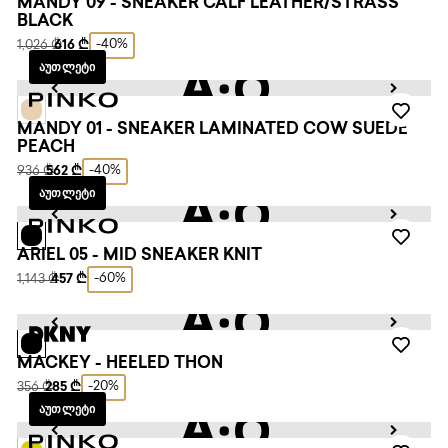
MANDY 09 - SNEAKER CALF LEATHER/STRASS
BLACK
-40%
1,026 ₾
616 ₾
ᲐᲣᲗᲚᲔᲢᲘ
MANDY 01 - SNEAKER LAMINATED COW SUEDE
PEACH
-40%
936 ₾
562 ₾
ᲐᲣᲗᲚᲔᲢᲘ
ARIEL 05 - MID SNEAKER KNIT
-60%
1,143 ₾
457 ₾
MACKEY - HEELED THON
-20%
356 ₾
285 ₾
ᲐᲣᲗᲚᲔᲢᲘ