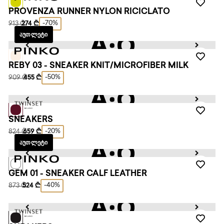
PROVENZA RUNNER NYLON RICICLATO
-70%
913 ₾
274 ₾
ᲐᲣᲗᲚᲔᲢᲘ
REBY 03 - SNEAKER KNIT/MICROFIBER MILK
-50%
909 ₾
455 ₾
SNEAKERS
-20%
824 ₾
659 ₾
ᲐᲣᲗᲚᲔᲢᲘ
GEM 01 - SNEAKER CALF LEATHER
-40%
873 ₾
524 ₾