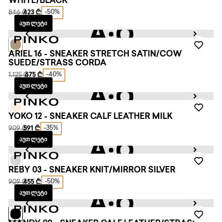
WHITE/BLACK
-50%
846 ₾
423 ₾
ᲐᲣᲗᲚᲔᲢᲘ
ARIEL 16 - SNEAKER STRETCH SATIN/COW
SUEDE/STRASS CORDA
-40%
1,125 ₾
675 ₾
ᲐᲣᲗᲚᲔᲢᲘ
YOKO 12 - SNEAKER CALF LEATHER MILK
-35%
909 ₾
591 ₾
ᲐᲣᲗᲚᲔᲢᲘ
REBY 03 - SNEAKER KNIT/MIRROR SILVER
-50%
909 ₾
455 ₾
ᲐᲣᲗᲚᲔᲢᲘ