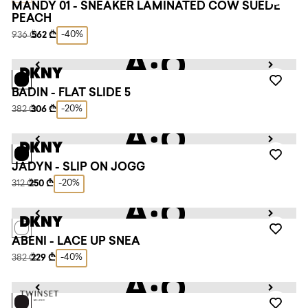
MANDY 01 - SNEAKER LAMINATED COW SUEDE
PEACH
-40%
936 ₾
562 ₾
BADIN - FLAT SLIDE 5
-20%
382 ₾
306 ₾
JADYN - SLIP ON JOGG
-20%
312 ₾
250 ₾
ABENI - LACE UP SNEA
-40%
382 ₾
229 ₾