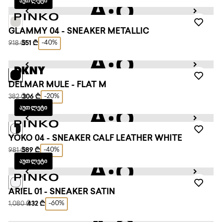
ᲐᲣᲗᲚᲔᲢᲘ
GLAMMY 04 - SNEAKER METALLIC
-40%
918 ₾
551 ₾
DELMAR MULE - FLAT M
-20%
382 ₾
306 ₾
ᲐᲣᲗᲚᲔᲢᲘ
YOKO 04 - SNEAKER CALF LEATHER WHITE
-40%
981 ₾
589 ₾
ᲐᲣᲗᲚᲔᲢᲘ
ARIEL 01 - SNEAKER SATIN
-60%
1,080 ₾
432 ₾