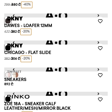
-40%
799 ₾
480 ₾
DAWES - LOAFER 12MM
-20%
477 ₾
382 ₾
CHICAGO - FLAT SLIDE
-20%
382 ₾
306 ₾
SNEAKERS
892 ₾
ZOE 18A - SNEAKER CALF
LEATHER/MESH/MIRROR BLACK