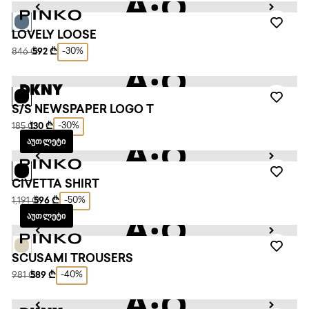
LOVELY LOOSE
-30%
846 ₾
592 ₾
S/S NEWSPAPER LOGO T
-30%
185 ₾
130 ₾
ᲐᲣᲗᲚᲔᲢᲘ
CIVETTA SHIRT
-50%
1,191 ₾
596 ₾
ᲐᲣᲗᲚᲔᲢᲘ
SCUSAMI TROUSERS
-40%
981 ₾
589 ₾