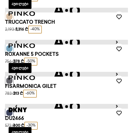
ᲐᲣᲗᲚᲔᲢᲘ
TRUCCATO TRENCH
-40%
2,193 ₾
1,316 ₾
ROXANNE 5 POCKETS
-50%
756 ₾
378 ₾
ᲐᲣᲗᲚᲔᲢᲘ
FISARMONICA GILET
-60%
783 ₾
313 ₾
DU2466
-30%
572 ₾
400 ₾
ᲐᲣᲗᲚᲔᲢᲘ