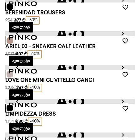
SERENIDAD TROUSERS
-50%
954 ₾
477 ₾
ᲐᲣᲗᲚᲔᲢᲘ
ARIEL 03 - SNEAKER CALF LEATHER
-60%
1,017 ₾
407 ₾
ᲐᲣᲗᲚᲔᲢᲘ
LOVE ONE MINI CL VITELLO CANGI
-40%
1,278 ₾
767 ₾
ᲐᲣᲗᲚᲔᲢᲘ
LIMPIDEZZA DRESS
-40%
1,134 ₾
680 ₾
ᲐᲣᲗᲚᲔᲢᲘ