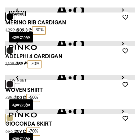
MERINO RIB CARDIGAN
-30%
1,299 ₾
909.3 ₾
ᲐᲣᲗᲚᲔᲢᲘ
ADELPHI 4 CARDIGAN
-70%
1,198 ₾
359 ₾
WOVEN SHIRT
-50%
799 ₾
400 ₾
ᲐᲣᲗᲚᲔᲢᲘ
GIOCONDA SKIRT
-70%
696 ₾
209 ₾
ᲐᲣᲗᲚᲔᲢᲘ