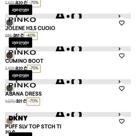
-70%
1,401 ₾
420 ₾
ᲐᲣᲗᲚᲔᲢᲘ
JOLENE H3,5 CUOIO
-40%
585 ₾
351 ₾
ᲐᲣᲗᲚᲔᲢᲘ
CUMINO BOOT
-70%
1,401 ₾
420 ₾
ᲐᲣᲗᲚᲔᲢᲘ
ABANA DRESS
-70%
1,070 ₾
321 ₾
PUFF SLV TOP STCH TI
312 ₾