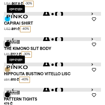
-30%
1,154 ₾
807.8 ₾
ᲐᲣᲗᲚᲔᲢᲘ
CAPIRAI SHIRT
-40%
1,152 ₾
691 ₾
THE KIMONO SLIT BODY
-30%
1,111 ₾
777.7 ₾
ᲐᲣᲗᲚᲔᲢᲘ
HIPPOLITA BUSTINO VITELLO LISC
-40%
684 ₾
410 ₾
PATTERN TIGHTS
476 ₾