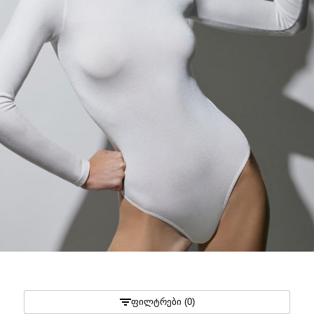
ᲤᲘᲚᲢᲠᲔᲑᲘ (0)