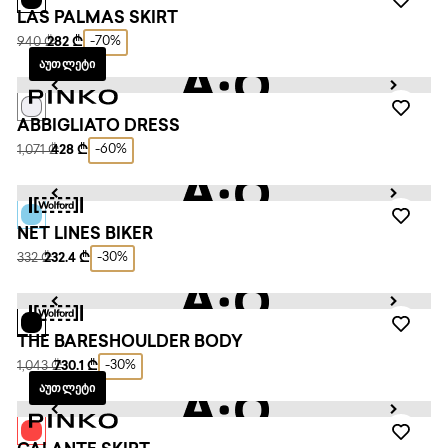
LAS PALMAS SKIRT
-70%
940 ₾
282 ₾
ᲐᲣᲗᲚᲔᲢᲘ
ABBIGLIATO DRESS
-60%
1,071 ₾
428 ₾
NET LINES BIKER
-30%
332 ₾
232.4 ₾
THE BARESHOULDER BODY
-30%
1,043 ₾
730.1 ₾
ᲐᲣᲗᲚᲔᲢᲘ