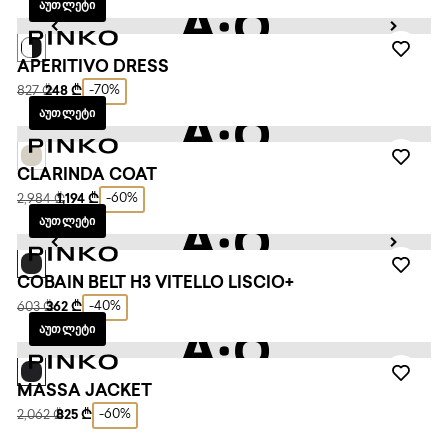
ᲐᲣᲗᲚᲔᲢᲘ
APERITIVO DRESS
-70%
827 ₾
248 ₾
ᲐᲣᲗᲚᲔᲢᲘ
CLARINDA COAT
-60%
2,984 ₾
1,194 ₾
ᲐᲣᲗᲚᲔᲢᲘ
COBAIN BELT H3 VITELLO LISCIO+
-40%
603 ₾
362 ₾
ᲐᲣᲗᲚᲔᲢᲘ
MASSA JACKET
-60%
2,062 ₾
825 ₾