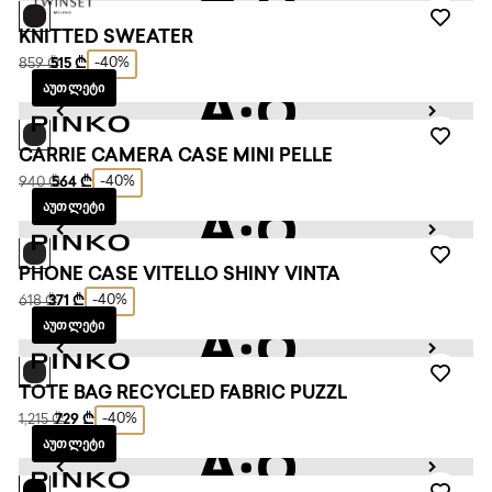
KNITTED SWEATER
-40%
859 ₾
515 ₾
ᲐᲣᲗᲚᲔᲢᲘ
CARRIE CAMERA CASE MINI PELLE
-40%
940 ₾
564 ₾
ᲐᲣᲗᲚᲔᲢᲘ
PHONE CASE VITELLO SHINY VINTA
-40%
618 ₾
371 ₾
ᲐᲣᲗᲚᲔᲢᲘ
TOTE BAG RECYCLED FABRIC PUZZL
-40%
1,215 ₾
729 ₾
ᲐᲣᲗᲚᲔᲢᲘ