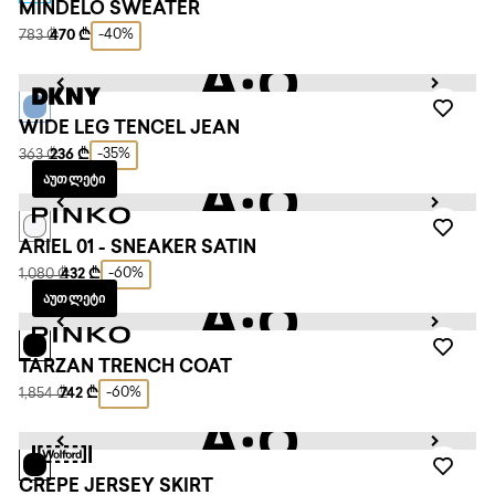
MINDELO SWEATER
-40%
783 ₾
470 ₾
WIDE LEG TENCEL JEAN
-35%
363 ₾
236 ₾
ᲐᲣᲗᲚᲔᲢᲘ
ARIEL 01 - SNEAKER SATIN
-60%
1,080 ₾
432 ₾
ᲐᲣᲗᲚᲔᲢᲘ
TARZAN TRENCH COAT
-60%
1,854 ₾
742 ₾
CREPE JERSEY SKIRT