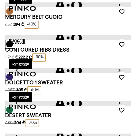
MERCURY BELT CUOIO
-40%
657 ₾
394 ₾
CONTOURED RIBS DRESS
-30%
1,746 ₾
1,222.2 ₾
ᲐᲣᲗᲚᲔᲢᲘ
DOLCETTO 1 SWEATER
-60%
1,087 ₾
435 ₾
ᲐᲣᲗᲚᲔᲢᲘ
DESERT SWEATER
-70%
680 ₾
204 ₾