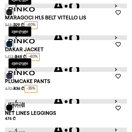
MARAGOCI H1,5 BELT VITELLO LIS
-40%
549 ₾
329 ₾
ᲐᲣᲗᲚᲔᲢᲘ
DAKAR JACKET
-40%
1,413 ₾
848 ₾
ᲐᲣᲗᲚᲔᲢᲘ
PLUMCAKE PANTS
-35%
670 ₾
436 ₾
NET LINES LEGGINGS
476 ₾