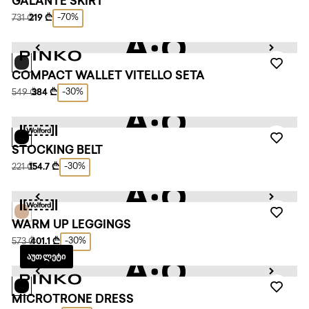
GALANTE SKIRT
-70%
731 ₾
219 ₾
COMPACT WALLET VITELLO SETA
-30%
549 ₾
384 ₾
STOCKING BELT
-30%
221 ₾
154.7 ₾
WARM UP LEGGINGS
-30%
573 ₾
401.1 ₾
ᲐᲣᲗᲚᲔᲢᲘ
MICROTRONE DRESS