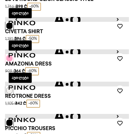
-60%
1,746 ₾
698 ₾
ᲐᲣᲗᲚᲔᲢᲘ
CIVETTA SHIRT
-50%
1,191 ₾
596 ₾
ᲐᲣᲗᲚᲔᲢᲘ
AMAZONIA DRESS
-60%
909 ₾
364 ₾
ᲐᲣᲗᲚᲔᲢᲘ
REOTRONE DRESS
-60%
1,105 ₾
442 ₾
PICCHIO TROUSERS