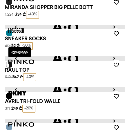
MIRANDA SHOPPER BIG PELLE BOTT
-40%
1,224 ₾
734 ₾
SNEAKER SOCKS
-30%
60 ₾
42 ₾
ᲐᲣᲗᲚᲔᲢᲘ
RAUL TOP
-40%
912 ₾
547 ₾
AVRIL TRI-FOLD WALLE
-20%
311 ₾
249 ₾