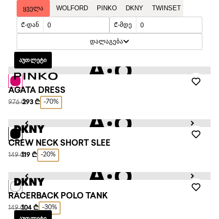
ᲧᲕᲔᲚᲐ
WOLFORD
PINKO
DKNY
TWINSET
₾-ᲓᲐᲜ
₾-ᲛᲓᲔ
ᲓᲐᲚᲐᲒᲔᲑᲐ
ᲐᲣᲗᲚᲔᲢᲘ
AGATA DRESS
-70%
976 ₾
293 ₾
CREW NECK SHORT SLEE
-20%
149 ₾
119 ₾
RACERBACK POLO TANK
-30%
149 ₾
104 ₾
ᲐᲣᲗᲚᲔᲢᲘ