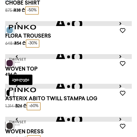
CHOBE SHIRT
-50%
875 ₾
438 ₾
FLORA TROUSERS
-30%
648 ₾
454 ₾
WOVEN TOP
496 ₾
ᲐᲣᲗᲚᲔᲢᲘ
ASTERIX ABITO TWILL STAMPA LOG
-60%
1,314 ₾
526 ₾
WOVEN DRESS