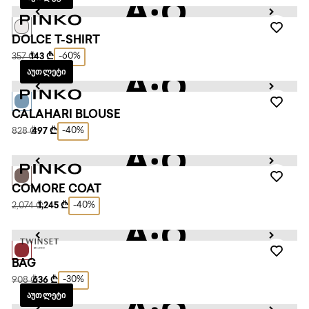
DOLCE T-SHIRT
-60%
357 ₾
143 ₾
ᲐᲣᲗᲚᲔᲢᲘ
CALAHARI BLOUSE
-40%
828 ₾
497 ₾
COMORE COAT
-40%
2,074 ₾
1,245 ₾
BAG
-30%
908 ₾
636 ₾
ᲐᲣᲗᲚᲔᲢᲘ