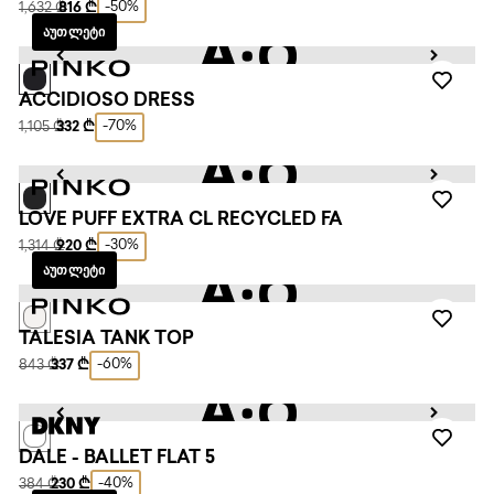
-50%
1,632 ₾
816 ₾
ᲐᲣᲗᲚᲔᲢᲘ
ACCIDIOSO DRESS
-70%
1,105 ₾
332 ₾
LOVE PUFF EXTRA CL RECYCLED FA
-30%
1,314 ₾
920 ₾
ᲐᲣᲗᲚᲔᲢᲘ
TALESIA TANK TOP
-60%
843 ₾
337 ₾
DALE - BALLET FLAT 5
-40%
384 ₾
230 ₾