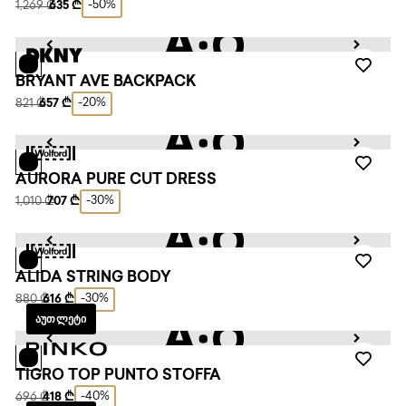
-50%
1,269 ₾
635 ₾
BRYANT AVE BACKPACK
-20%
821 ₾
657 ₾
AURORA PURE CUT DRESS
-30%
1,010 ₾
707 ₾
ALIDA STRING BODY
-30%
880 ₾
616 ₾
ᲐᲣᲗᲚᲔᲢᲘ
TIGRO TOP PUNTO STOFFA
-40%
696 ₾
418 ₾