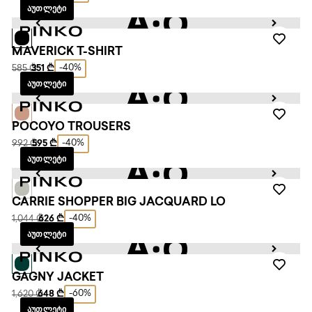
ᲐᲣᲗᲚᲔᲢᲘ
MAVERICK T-SHIRT
-40%
585 ₾
351 ₾
ᲐᲣᲗᲚᲔᲢᲘ
POCOYO TROUSERS
-40%
992 ₾
595 ₾
ᲐᲣᲗᲚᲔᲢᲘ
CARRIE SHOPPER BIG JACQUARD LO
-40%
1,044 ₾
626 ₾
ᲐᲣᲗᲚᲔᲢᲘ
GAGNY JACKET
-60%
1,620 ₾
648 ₾
ᲐᲣᲗᲚᲔᲢᲘ