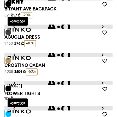
BRYANT AVE BACKPACK
-20%
821 ₾
657 ₾
ᲐᲣᲗᲚᲔᲢᲘ
AGUGLIA DRESS
-40%
1,460 ₾
876 ₾
CROSTINO CABAN
-50%
2,208 ₾
1,104 ₾
FLOWER TIGHTS
128 ₾
ᲐᲣᲗᲚᲔᲢᲘ