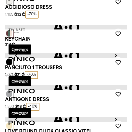
ACCIDIOSO DRESS
-70%
1,105 ₾
332 ₾
KEYCHAIN
318 ₾
ᲐᲣᲗᲚᲔᲢᲘ
PANCIUTO 1 TROUSERS
-70%
1,071 ₾
321 ₾
ᲐᲣᲗᲚᲔᲢᲘ
ANTIGONE DRESS
-40%
1,530 ₾
918 ₾
ᲐᲣᲗᲚᲔᲢᲘ
LOVE ROUND CLICK CLASSIC VITEL