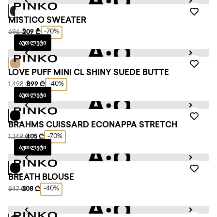
MISTICO SWEATER
-70%
696 ₾
209 ₾
ᲐᲣᲗᲚᲔᲢᲘ
LOVE PUFF MINI CL SHINY SUEDE BUTTE
-40%
1,498 ₾
899 ₾
ᲐᲣᲗᲚᲔᲢᲘ
BRAHMS CUISSARD ECONAPPA STRETCH
-70%
1,349 ₾
405 ₾
ᲐᲣᲗᲚᲔᲢᲘ
BREATH BLOUSE
-40%
847 ₾
508 ₾