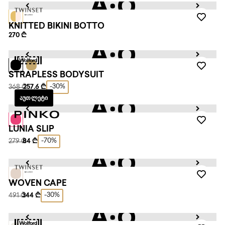
KNITTED BIKINI BOTTO
270 ₾
STRAPLESS BODYSUIT
-30%
368 ₾
257.6 ₾
ᲐᲣᲗᲚᲔᲢᲘ
LUNIA SLIP
-70%
279 ₾
84 ₾
WOVEN CAPE
-30%
491 ₾
344 ₾