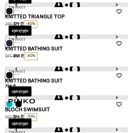
KNITTED TRIANGLE TOP
-40%
298 ₾
179 ₾
ᲐᲣᲗᲚᲔᲢᲘ
KNITTED BATHING SUIT
-40%
595 ₾
358 ₾
KNITTED BATHING SUIT
798 ₾
ᲐᲣᲗᲚᲔᲢᲘ
BLOCH SWIMSUIT
-70%
653 ₾
196 ₾
ᲐᲣᲗᲚᲔᲢᲘ