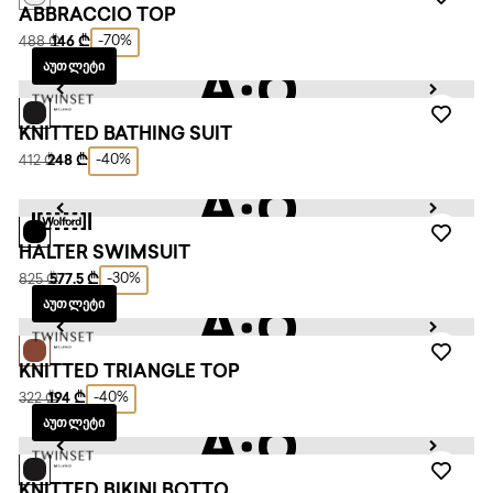
ABBRACCIO TOP
-70%
488 ₾
146 ₾
ᲐᲣᲗᲚᲔᲢᲘ
KNITTED BATHING SUIT
-40%
412 ₾
248 ₾
HALTER SWIMSUIT
-30%
825 ₾
577.5 ₾
ᲐᲣᲗᲚᲔᲢᲘ
KNITTED TRIANGLE TOP
-40%
322 ₾
194 ₾
ᲐᲣᲗᲚᲔᲢᲘ
KNITTED BIKINI BOTTO