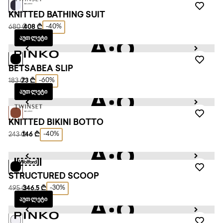
KNITTED BATHING SUIT
-40%
680 ₾
408 ₾
ᲐᲣᲗᲚᲔᲢᲘ
BETSABEA SLIP
-60%
183 ₾
73 ₾
ᲐᲣᲗᲚᲔᲢᲘ
KNITTED BIKINI BOTTO
-40%
243 ₾
146 ₾
STRUCTURED SCOOP
-30%
495 ₾
346.5 ₾
ᲐᲣᲗᲚᲔᲢᲘ