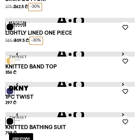
-30%
375 ₾
262.5 ₾
LIGHTLY LINED ONE PIECE
-30%
585 ₾
409.5 ₾
KNITTED BAND TOP
356 ₾
1PC TWIST
297 ₾
KNITTED BATHING SUIT
798 ₾
ᲐᲣᲗᲚᲔᲢᲘ