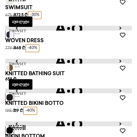
SWIMSUIT
-30%
675 ₾
472.5 ₾
ᲐᲣᲗᲚᲔᲢᲘ
WOVEN DRESS
-40%
779 ₾
468 ₾
KNITTED BATHING SUIT
659 ₾
ᲐᲣᲗᲚᲔᲢᲘ
KNITTED BIKINI BOTTO
-40%
198 ₾
119 ₾
BIKINI BOTTOM