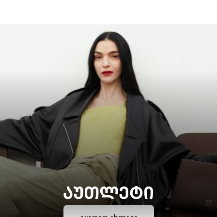
ᲐᲣᲗᲚᲔᲢᲘ