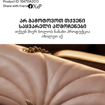
Product ID: 104713A2CO
Share with friend
ᲐᲠ ᲒᲐᲛᲝᲢᲝᲕᲝᲗ ᲗᲥᲕᲔᲜᲘ
ᲡᲐᲧᲕᲐᲠᲔᲚᲘ ᲐᲦᲛᲝᲩᲔᲜᲔᲑᲘ
თქვენ მიერ ბოლოს ნანახი პროდუქცია
იხილეთ აქ.