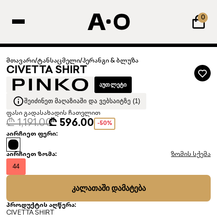
0
მთავარი
/
ტანსაცმელი
/
პერანგი & ბლუზა
CIVETTA SHIRT
ᲐᲣᲗᲚᲔᲢᲘ
ᲨᲔᲘᲫᲘᲜᲔᲗ ᲛᲐᲦᲐᲖᲘᲐᲨᲘ ᲓᲐ ᲕᲔᲑᲡᲐᲘᲢᲖᲔ (1)
ფასი გადასახადის ჩათვლით
₾ 1,191.00
₾ 596.00
-50%
აირჩიეთ ფერი:
აირჩიეთ ზომა:
ზომის სქემა
44
ᲙᲐᲚᲐᲗᲐᲨᲘ ᲓᲐᲛᲐᲢᲔᲑᲐ
პროდუქტის აღწერა:
CIVETTA SHIRT