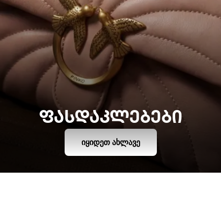
ᲤᲐᲡᲓᲐᲙᲚᲔᲑᲔᲑᲘ
ᲘᲧᲘᲓᲔᲗ ᲐᲮᲚᲐᲕᲔ