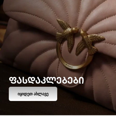
ᲤᲐᲡᲓᲐᲙᲚᲔᲑᲔᲑᲘ
ᲘᲧᲘᲓᲔᲗ ᲐᲮᲚᲐᲕᲔ