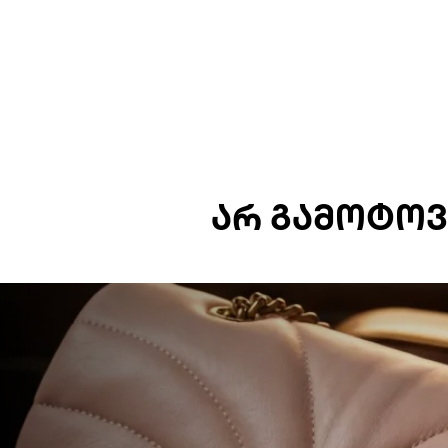
ᲐᲠ ᲒᲐᲛᲝᲢᲝᲕ