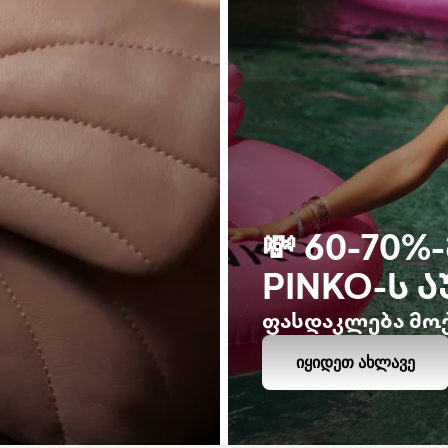
💸 60-70
PINKO-Ს 
ფასდაკლება მოქ
ᲘᲧᲘᲓᲔᲗ ᲐᲮᲚᲐᲕᲔ