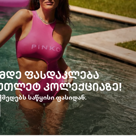
%-ᲛᲓᲔ ᲤᲐᲡᲓᲐᲙᲚᲔᲑᲐ
ᲐᲣᲗᲚᲔᲢ ᲙᲝᲚᲔᲥᲪᲘᲐᲖᲔ!
მედებს საწყისი ფასიდან.