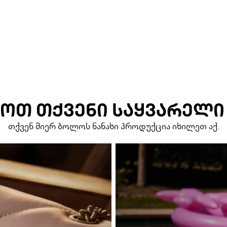
ᲝᲗ ᲗᲥᲕᲔᲜᲘ ᲡᲐᲧᲕᲐᲠᲔᲚᲘ
თქვენ მიერ ბოლოს ნანახი პროდუქცია იხილეთ აქ.