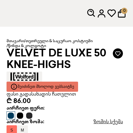
0
მთავარი
/
თეთრეული & საცურაო კოსტიუმი
/
წინდა & კოლგოტი
VELVET DE LUXE 50
KNEE-HIGHS
ᲨᲔᲘᲫᲘᲜᲔᲗ ᲛᲮᲝᲚᲝᲓ ᲕᲔᲑᲡᲐᲘᲢᲖᲔ
ფასი გადასახადის ჩათვლით
₾ 86.00
აირჩიეთ ფერი:
აირჩიეთ ზომა:
ზომის სქემა
S
M