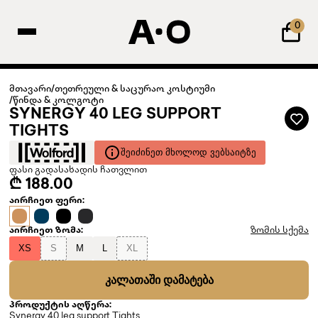
0
მთავარი
/
თეთრეული & საცურაო კოსტიუმი
/
წინდა & კოლგოტი
SYNERGY 40 LEG SUPPORT
TIGHTS
ᲨᲔᲘᲫᲘᲜᲔᲗ ᲛᲮᲝᲚᲝᲓ ᲕᲔᲑᲡᲐᲘᲢᲖᲔ
ფასი გადასახადის ჩათვლით
₾ 188.00
აირჩიეთ ფერი:
აირჩიეთ ზომა:
ზომის სქემა
XS
S
M
L
XL
ᲙᲐᲚᲐᲗᲐᲨᲘ ᲓᲐᲛᲐᲢᲔᲑᲐ
პროდუქტის აღწერა:
Synergy 40 leg support Tights