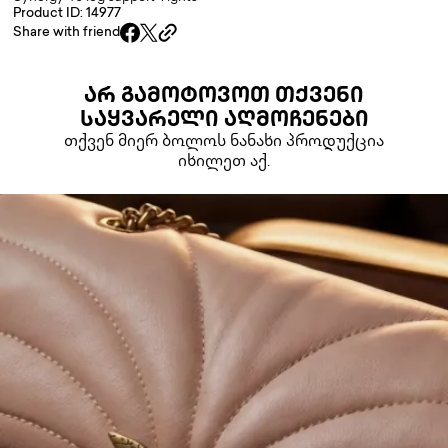
Product ID: 14977
Share with friend
ᲐᲠ ᲒᲐᲛᲝᲢᲝᲕᲝᲗ ᲗᲥᲕᲔᲜᲘ
ᲡᲐᲧᲕᲐᲠᲔᲚᲘ ᲐᲦᲛᲝᲩᲔᲜᲔᲑᲘ
თქვენ მიერ ბოლოს ნანახი პროდუქცია
იხილეთ აქ.