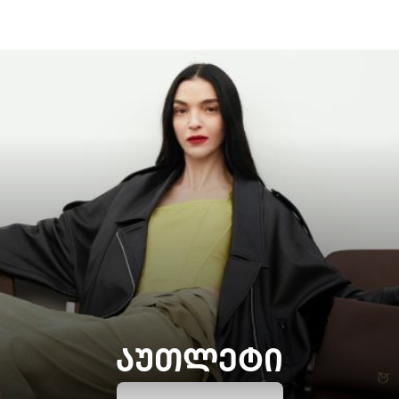
ᲐᲣᲗᲚᲔᲢᲘ