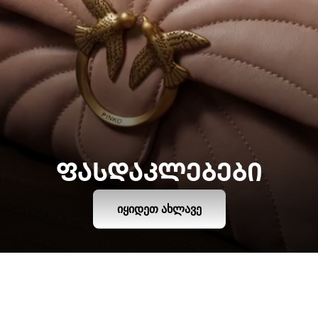
ᲤᲐᲡᲓᲐᲙᲚᲔᲑᲔᲑᲘ
ᲘᲧᲘᲓᲔᲗ ᲐᲮᲚᲐᲕᲔ