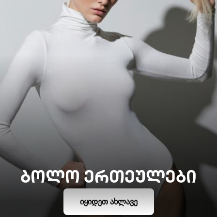
ᲑᲝᲚᲝ ᲔᲠᲗᲔᲣᲚᲔᲑᲘ
ᲘᲧᲘᲓᲔᲗ ᲐᲮᲚᲐᲕᲔ