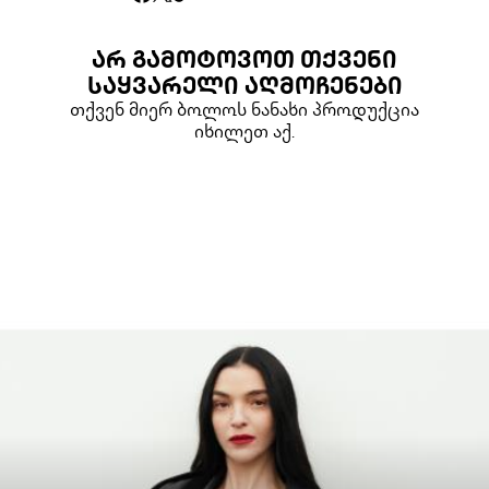
ᲐᲠ ᲒᲐᲛᲝᲢᲝᲕᲝᲗ ᲗᲥᲕᲔᲜᲘ
ᲡᲐᲧᲕᲐᲠᲔᲚᲘ ᲐᲦᲛᲝᲩᲔᲜᲔᲑᲘ
თქვენ მიერ ბოლოს ნანახი პროდუქცია
იხილეთ აქ.