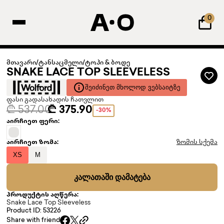
0
მთავარი
/
ტანსაცმელი
/
ტოპი & ბოდე
SNAKE LACE TOP SLEEVELESS
ᲨᲔᲘᲫᲘᲜᲔᲗ ᲛᲮᲝᲚᲝᲓ ᲕᲔᲑᲡᲐᲘᲢᲖᲔ
ფასი გადასახადის ჩათვლით
₾ 537.00
₾ 375.90
-30%
აირჩიეთ ფერი:
აირჩიეთ ზომა:
ზომის სქემა
XS
M
ᲙᲐᲚᲐᲗᲐᲨᲘ ᲓᲐᲛᲐᲢᲔᲑᲐ
პროდუქტის აღწერა:
Snake Lace Top Sleeveless
Product ID: 53226
Share with friend