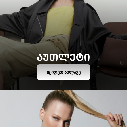
ᲐᲣᲗᲚᲔᲢᲘ
ᲘᲧᲘᲓᲔᲗ ᲐᲮᲚᲐᲕᲔ