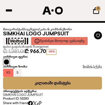
0
მთავარი
/
ტანსაცმელი
/
კაბა & კომბინეზონი
SIMKHAI LOGO JUMPSUIT
ᲨᲔᲘᲫᲘᲜᲔᲗ ᲛᲮᲝᲚᲝᲓ ᲕᲔᲑᲡᲐᲘᲢᲖᲔ
ფასი გადასახადის ჩათვლით
₾ 1,381.00
₾ 966.70
-30%
აირჩიეთ ფერი:
აირჩიეთ ზომა:
ზომის სქემა
XS
S
ᲙᲐᲚᲐᲗᲐᲨᲘ ᲓᲐᲛᲐᲢᲔᲑᲐ
პროდუქტის აღწერა:
SIMKHAI LOGO JUMPSUIT
Product ID: 53283
Share with friend