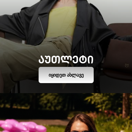
ᲐᲣᲗᲚᲔᲢᲘ
ᲘᲧᲘᲓᲔᲗ ᲐᲮᲚᲐᲕᲔ