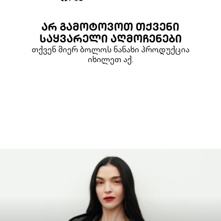
ᲐᲠ ᲒᲐᲛᲝᲢᲝᲕᲝᲗ ᲗᲥᲕᲔᲜᲘ
ᲡᲐᲧᲕᲐᲠᲔᲚᲘ ᲐᲦᲛᲝᲩᲔᲜᲔᲑᲘ
თქვენ მიერ ბოლოს ნანახი პროდუქცია
იხილეთ აქ.