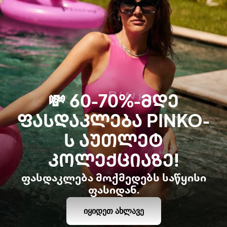
💸 60-70%-ᲛᲓᲔ
ᲤᲐᲡᲓᲐᲙᲚᲔᲑᲐ PINKO-
Ს ᲐᲣᲗᲚᲔᲢ
ᲙᲝᲚᲔᲥᲪᲘᲐᲖᲔ!
ფასდაკლება მოქმედებს საწყისი
ფასიდან.
ᲘᲧᲘᲓᲔᲗ ᲐᲮᲚᲐᲕᲔ