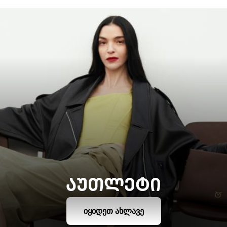
ᲐᲣᲗᲚᲔᲢᲘ
ᲘᲧᲘᲓᲔᲗ ᲐᲮᲚᲐᲕᲔ