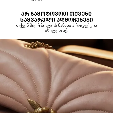
ᲐᲠ ᲒᲐᲛᲝᲢᲝᲕᲝᲗ ᲗᲥᲕᲔᲜᲘ
ᲡᲐᲧᲕᲐᲠᲔᲚᲘ ᲐᲦᲛᲝᲩᲔᲜᲔᲑᲘ
თქვენ მიერ ბოლოს ნანახი პროდუქცია
იხილეთ აქ.