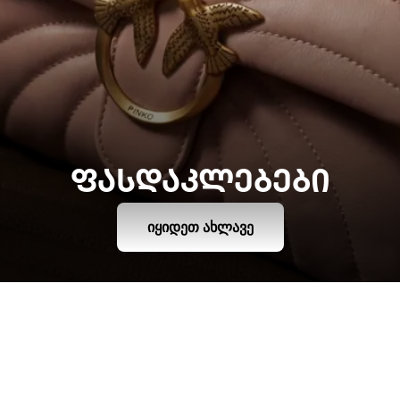
ᲤᲐᲡᲓᲐᲙᲚᲔᲑᲔᲑᲘ
ᲘᲧᲘᲓᲔᲗ ᲐᲮᲚᲐᲕᲔ