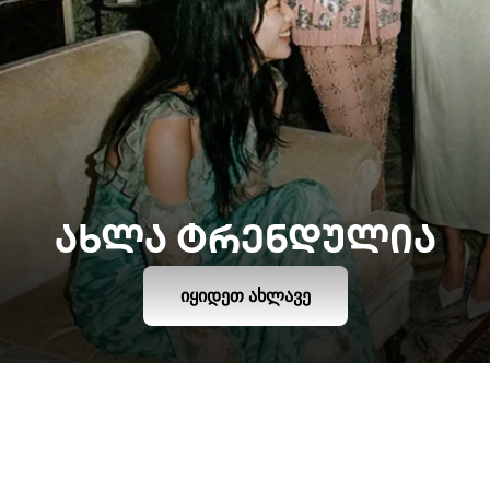
ᲐᲮᲚᲐ ᲢᲠᲔᲜᲓᲣᲚᲘᲐ
ᲘᲧᲘᲓᲔᲗ ᲐᲮᲚᲐᲕᲔ