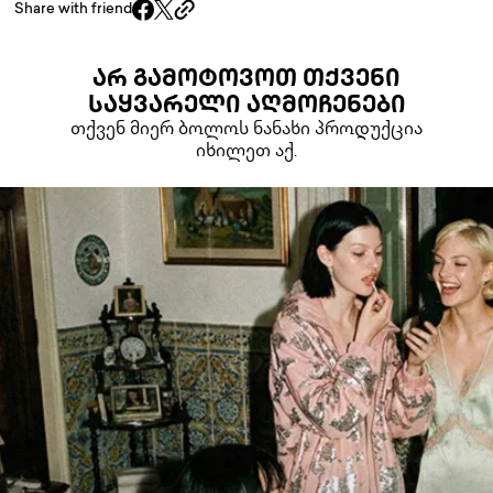
Share with friend
ᲐᲠ ᲒᲐᲛᲝᲢᲝᲕᲝᲗ ᲗᲥᲕᲔᲜᲘ
ᲡᲐᲧᲕᲐᲠᲔᲚᲘ ᲐᲦᲛᲝᲩᲔᲜᲔᲑᲘ
თქვენ მიერ ბოლოს ნანახი პროდუქცია
იხილეთ აქ.