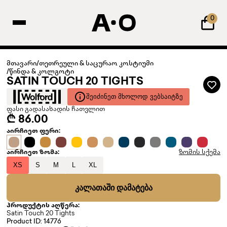
0
მთავარი
/
თეთრეული & საცურაო კოსტიუმი
/
წინდა & კოლგოტი
SATIN TOUCH 20 TIGHTS
ᲨᲔᲘᲫᲘᲜᲔᲗ ᲛᲮᲝᲚᲝᲓ ᲕᲔᲑᲡᲐᲘᲢᲖᲔ
ფასი გადასახადის ჩათვლით
₾ 86.00
აირჩიეთ ფერი:
აირჩიეთ ზომა:
ზომის სქემა
XS
S
M
L
XL
ᲙᲐᲚᲐᲗᲐᲨᲘ ᲓᲐᲛᲐᲢᲔᲑᲐ
პროდუქტის აღწერა:
Satin Touch 20 Tights
Product ID: 14776