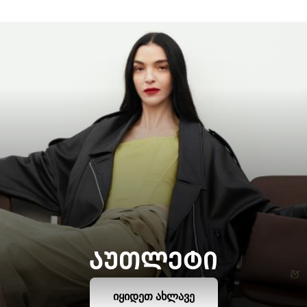
ᲐᲣᲗᲚᲔᲢᲘ
ᲘᲧᲘᲓᲔᲗ ᲐᲮᲚᲐᲕᲔ