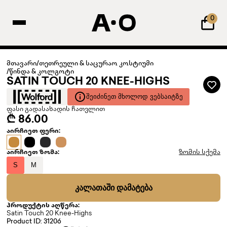
0
მთავარი
/
თეთრეული & საცურაო კოსტიუმი
/
წინდა & კოლგოტი
SATIN TOUCH 20 KNEE-HIGHS
ᲨᲔᲘᲫᲘᲜᲔᲗ ᲛᲮᲝᲚᲝᲓ ᲕᲔᲑᲡᲐᲘᲢᲖᲔ
ფასი გადასახადის ჩათვლით
₾ 86.00
აირჩიეთ ფერი:
აირჩიეთ ზომა:
ზომის სქემა
S
M
ᲙᲐᲚᲐᲗᲐᲨᲘ ᲓᲐᲛᲐᲢᲔᲑᲐ
პროდუქტის აღწერა:
Satin Touch 20 Knee-Highs
Product ID: 31206