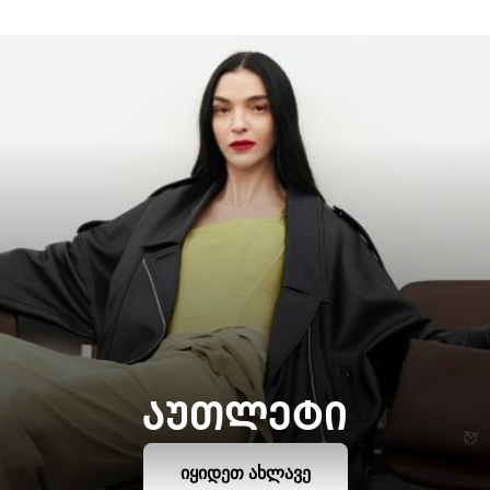
ᲐᲣᲗᲚᲔᲢᲘ
ᲘᲧᲘᲓᲔᲗ ᲐᲮᲚᲐᲕᲔ