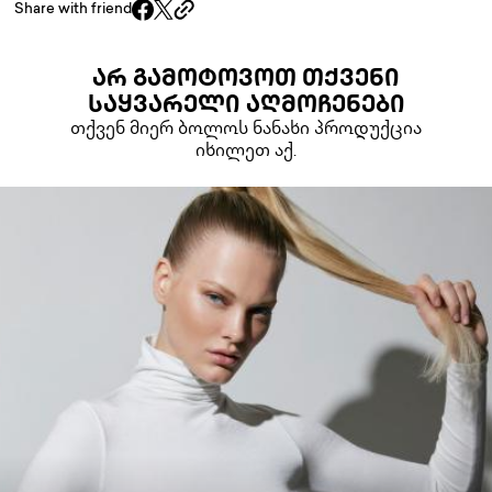
Share with friend
ᲐᲠ ᲒᲐᲛᲝᲢᲝᲕᲝᲗ ᲗᲥᲕᲔᲜᲘ
ᲡᲐᲧᲕᲐᲠᲔᲚᲘ ᲐᲦᲛᲝᲩᲔᲜᲔᲑᲘ
თქვენ მიერ ბოლოს ნანახი პროდუქცია
იხილეთ აქ.