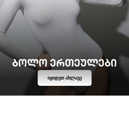
ᲑᲝᲚᲝ ᲔᲠᲗᲔᲣᲚᲔᲑᲘ
ᲘᲧᲘᲓᲔᲗ ᲐᲮᲚᲐᲕᲔ