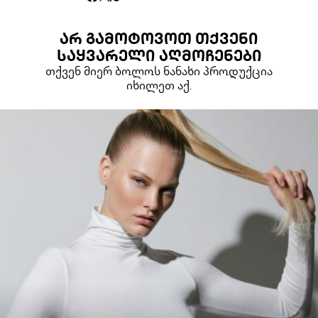
ᲐᲠ ᲒᲐᲛᲝᲢᲝᲕᲝᲗ ᲗᲥᲕᲔᲜᲘ
ᲡᲐᲧᲕᲐᲠᲔᲚᲘ ᲐᲦᲛᲝᲩᲔᲜᲔᲑᲘ
თქვენ მიერ ბოლოს ნანახი პროდუქცია
იხილეთ აქ.