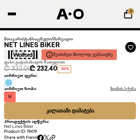
0
მთავარი
/
ტანსაცმელი
/
შარვალი
NET LINES BIKER
ᲨᲔᲘᲫᲘᲜᲔᲗ ᲛᲮᲝᲚᲝᲓ ᲕᲔᲑᲡᲐᲘᲢᲖᲔ
ფასი გადასახადის ჩათვლით
₾ 332.00
₾ 232.40
-30%
აირჩიეთ ფერი:
აირჩიეთ ზომა:
ზომის სქემა
M
ᲙᲐᲚᲐᲗᲐᲨᲘ ᲓᲐᲛᲐᲢᲔᲑᲐ
პროდუქტის აღწერა:
Net Lines Biker
Product ID: 19419
Share with friend