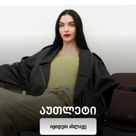
ᲐᲣᲗᲚᲔᲢᲘ
ᲘᲧᲘᲓᲔᲗ ᲐᲮᲚᲐᲕᲔ