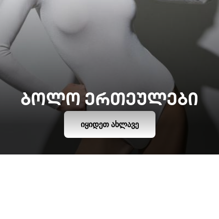
ᲑᲝᲚᲝ ᲔᲠᲗᲔᲣᲚᲔᲑᲘ
ᲘᲧᲘᲓᲔᲗ ᲐᲮᲚᲐᲕᲔ