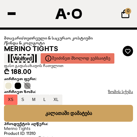
0
მთავარი
/
თეთრეული & საცურაო კოსტიუმი
/
წინდა & კოლგოტი
MERINO TIGHTS
ᲨᲔᲘᲫᲘᲜᲔᲗ ᲛᲮᲝᲚᲝᲓ ᲕᲔᲑᲡᲐᲘᲢᲖᲔ
ფასი გადასახადის ჩათვლით
₾ 188.00
აირჩიეთ ფერი:
აირჩიეთ ზომა:
ზომის სქემა
XS
S
M
L
XL
ᲙᲐᲚᲐᲗᲐᲨᲘ ᲓᲐᲛᲐᲢᲔᲑᲐ
პროდუქტის აღწერა:
Merino Tights
Product ID: 11310