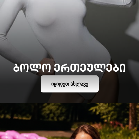
ᲑᲝᲚᲝ ᲔᲠᲗᲔᲣᲚᲔᲑᲘ
ᲘᲧᲘᲓᲔᲗ ᲐᲮᲚᲐᲕᲔ