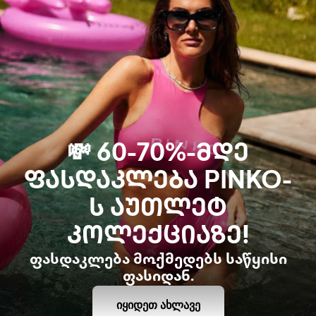
💸 60-70%-ᲛᲓᲔ
ᲤᲐᲡᲓᲐᲙᲚᲔᲑᲐ PINKO-
Ს ᲐᲣᲗᲚᲔᲢ
ᲙᲝᲚᲔᲥᲪᲘᲐᲖᲔ!
ფასდაკლება მოქმედებს საწყისი
ფასიდან.
ᲘᲧᲘᲓᲔᲗ ᲐᲮᲚᲐᲕᲔ