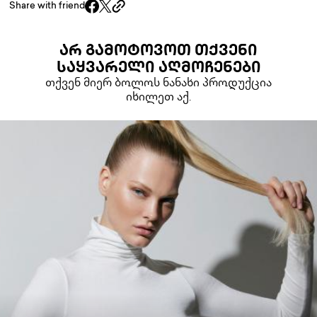
Share with friend
ᲐᲠ ᲒᲐᲛᲝᲢᲝᲕᲝᲗ ᲗᲥᲕᲔᲜᲘ
ᲡᲐᲧᲕᲐᲠᲔᲚᲘ ᲐᲦᲛᲝᲩᲔᲜᲔᲑᲘ
თქვენ მიერ ბოლოს ნანახი პროდუქცია
იხილეთ აქ.