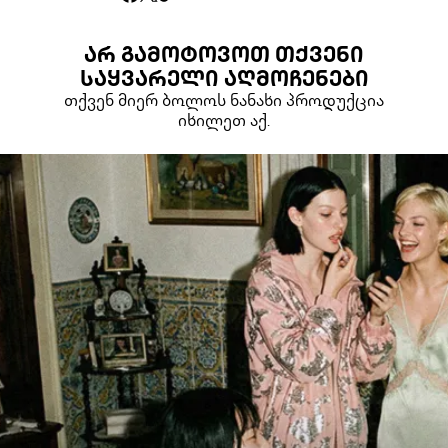
ᲐᲠ ᲒᲐᲛᲝᲢᲝᲕᲝᲗ ᲗᲥᲕᲔᲜᲘ
ᲡᲐᲧᲕᲐᲠᲔᲚᲘ ᲐᲦᲛᲝᲩᲔᲜᲔᲑᲘ
თქვენ მიერ ბოლოს ნანახი პროდუქცია
იხილეთ აქ.