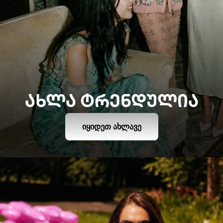
ᲐᲮᲚᲐ ᲢᲠᲔᲜᲓᲣᲚᲘᲐ
ᲘᲧᲘᲓᲔᲗ ᲐᲮᲚᲐᲕᲔ