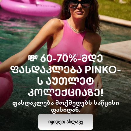
💸 60-70%-ᲛᲓᲔ
ᲤᲐᲡᲓᲐᲙᲚᲔᲑᲐ PINKO-
Ს ᲐᲣᲗᲚᲔᲢ
ᲙᲝᲚᲔᲥᲪᲘᲐᲖᲔ!
ფასდაკლება მოქმედებს საწყისი
ფასიდან.
ᲘᲧᲘᲓᲔᲗ ᲐᲮᲚᲐᲕᲔ