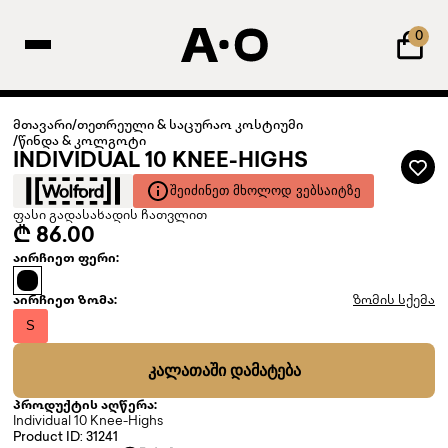
0
მთავარი
/
თეთრეული & საცურაო კოსტიუმი
/
წინდა & კოლგოტი
INDIVIDUAL 10 KNEE-HIGHS
ᲨᲔᲘᲫᲘᲜᲔᲗ ᲛᲮᲝᲚᲝᲓ ᲕᲔᲑᲡᲐᲘᲢᲖᲔ
ფასი გადასახადის ჩათვლით
₾ 86.00
აირჩიეთ ფერი:
აირჩიეთ ზომა:
ზომის სქემა
S
ᲙᲐᲚᲐᲗᲐᲨᲘ ᲓᲐᲛᲐᲢᲔᲑᲐ
პროდუქტის აღწერა:
Individual 10 Knee-Highs
Product ID: 31241