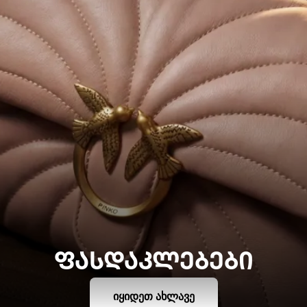
ᲤᲐᲡᲓᲐᲙᲚᲔᲑᲔᲑᲘ
ᲘᲧᲘᲓᲔᲗ ᲐᲮᲚᲐᲕᲔ