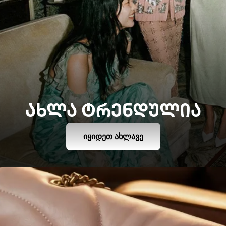
ᲐᲮᲚᲐ ᲢᲠᲔᲜᲓᲣᲚᲘᲐ
ᲘᲧᲘᲓᲔᲗ ᲐᲮᲚᲐᲕᲔ