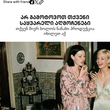
Share with friend
ᲐᲠ ᲒᲐᲛᲝᲢᲝᲕᲝᲗ ᲗᲥᲕᲔᲜᲘ
ᲡᲐᲧᲕᲐᲠᲔᲚᲘ ᲐᲦᲛᲝᲩᲔᲜᲔᲑᲘ
თქვენ მიერ ბოლოს ნანახი პროდუქცია
იხილეთ აქ.