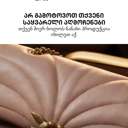
ᲐᲠ ᲒᲐᲛᲝᲢᲝᲕᲝᲗ ᲗᲥᲕᲔᲜᲘ
ᲡᲐᲧᲕᲐᲠᲔᲚᲘ ᲐᲦᲛᲝᲩᲔᲜᲔᲑᲘ
თქვენ მიერ ბოლოს ნანახი პროდუქცია
იხილეთ აქ.