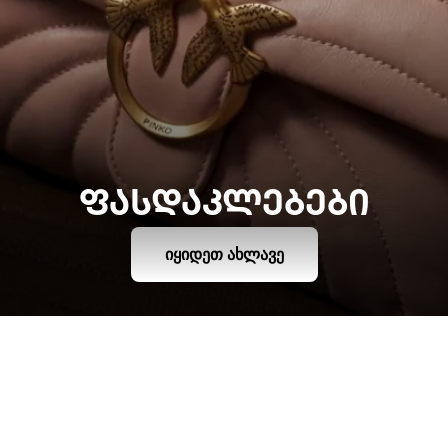
ᲤᲐᲡᲓᲐᲙᲚᲔᲑᲔᲑᲘ
ᲘᲧᲘᲓᲔᲗ ᲐᲮᲚᲐᲕᲔ