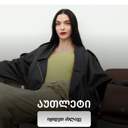
ᲐᲣᲗᲚᲔᲢᲘ
ᲘᲧᲘᲓᲔᲗ ᲐᲮᲚᲐᲕᲔ