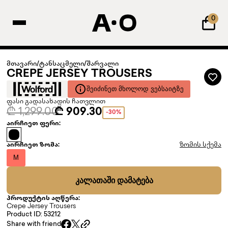
0
მთავარი
/
ტანსაცმელი
/
შარვალი
CREPE JERSEY TROUSERS
ᲨᲔᲘᲫᲘᲜᲔᲗ ᲛᲮᲝᲚᲝᲓ ᲕᲔᲑᲡᲐᲘᲢᲖᲔ
ფასი გადასახადის ჩათვლით
₾ 1,299.00
₾ 909.30
-30%
აირჩიეთ ფერი:
აირჩიეთ ზომა:
ზომის სქემა
M
ᲙᲐᲚᲐᲗᲐᲨᲘ ᲓᲐᲛᲐᲢᲔᲑᲐ
პროდუქტის აღწერა:
Crepe Jersey Trousers
Product ID: 53212
Share with friend