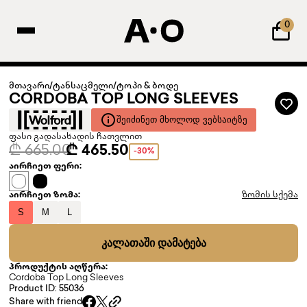
0
მთავარი
/
ტანსაცმელი
/
ტოპი & ბოდე
CORDOBA TOP LONG SLEEVES
ᲨᲔᲘᲫᲘᲜᲔᲗ ᲛᲮᲝᲚᲝᲓ ᲕᲔᲑᲡᲐᲘᲢᲖᲔ
ფასი გადასახადის ჩათვლით
₾ 665.00
₾ 465.50
-30%
აირჩიეთ ფერი:
აირჩიეთ ზომა:
ზომის სქემა
S
M
L
ᲙᲐᲚᲐᲗᲐᲨᲘ ᲓᲐᲛᲐᲢᲔᲑᲐ
პროდუქტის აღწერა:
Cordoba Top Long Sleeves
Product ID: 55036
Share with friend