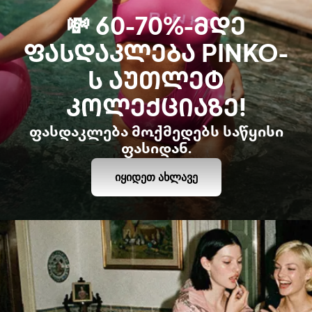
💸 60-70%-ᲛᲓᲔ
ᲤᲐᲡᲓᲐᲙᲚᲔᲑᲐ PINKO-
Ს ᲐᲣᲗᲚᲔᲢ
ᲙᲝᲚᲔᲥᲪᲘᲐᲖᲔ!
ფასდაკლება მოქმედებს საწყისი
ფასიდან.
ᲘᲧᲘᲓᲔᲗ ᲐᲮᲚᲐᲕᲔ