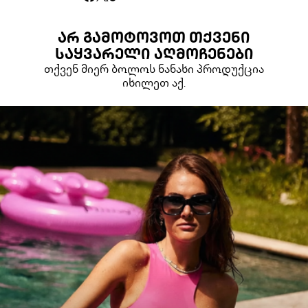
ᲐᲠ ᲒᲐᲛᲝᲢᲝᲕᲝᲗ ᲗᲥᲕᲔᲜᲘ
ᲡᲐᲧᲕᲐᲠᲔᲚᲘ ᲐᲦᲛᲝᲩᲔᲜᲔᲑᲘ
თქვენ მიერ ბოლოს ნანახი პროდუქცია
იხილეთ აქ.