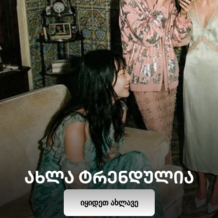
ᲐᲮᲚᲐ ᲢᲠᲔᲜᲓᲣᲚᲘᲐ
ᲘᲧᲘᲓᲔᲗ ᲐᲮᲚᲐᲕᲔ