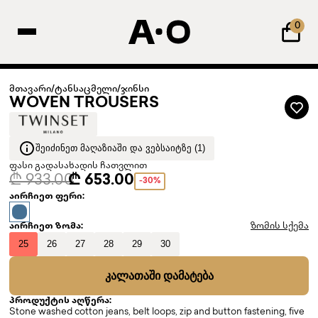
0
მთავარი
/
ტანსაცმელი
/
ჯინსი
WOVEN TROUSERS
ᲨᲔᲘᲫᲘᲜᲔᲗ ᲛᲐᲦᲐᲖᲘᲐᲨᲘ ᲓᲐ ᲕᲔᲑᲡᲐᲘᲢᲖᲔ (1)
ფასი გადასახადის ჩათვლით
₾ 933.00
₾ 653.00
-30%
აირჩიეთ ფერი:
აირჩიეთ ზომა:
ზომის სქემა
25
26
27
28
29
30
ᲙᲐᲚᲐᲗᲐᲨᲘ ᲓᲐᲛᲐᲢᲔᲑᲐ
პროდუქტის აღწერა:
Stone washed cotton jeans, belt loops, zip and button fastening, five