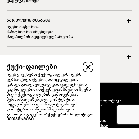
დაგვიკავშირდი
ᲐᲣᲠᲔᲚᲘᲝᲡ ᲨᲔᲡᲐᲮᲔᲑ
ჩვენი ისტორია
პარტნიორი ბრენდები
მაღაზიების ადგილმდებარეობა
ᲡᲝᲪᲘᲐᲚᲣᲠᲘ ᲥᲡᲔᲚᲔᲑᲘ
Facebook
ქუქი-ფაილები
Instagram
Linked in
ჩვენ ვიყენებთ ქუქი-ფაილებს ჩვენს
ვებსაიტზე თქვენი გამოცდილების
გასაუმჯობესებლად. დათვალიერების
გაგრძელებით, თქვენ ეთანხმებით ჩვენს
მიერ ქუქი-ფაილების გამოყენებას
წესები და პირობები
პერსონალიზებული კონტენტის,
პერსონალური მონაცემების დაცვის პოლიტიკა
რეკლამებისა და ანალიტიკისთვის.
100%-ით უსაფრთხო გადახდები:
დამატებითი ინფორმაციისთვის,
გთხოვთ, გაეცნოთ:
ქუქიების პოლიტიკა.
ვეთანხმები
© 2024 Prime Retail. All rights reserved
ვებსაიტის მხარდამჭერია
Powerflow