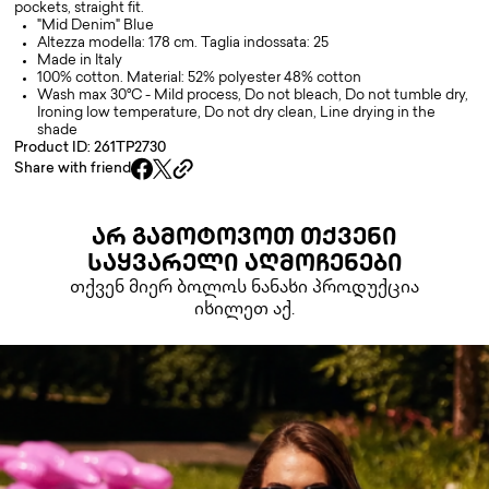
pockets, straight fit.
"Mid Denim" Blue
Altezza modella: 178 cm. Taglia indossata: 25
Made in Italy
100% cotton. Material: 52% polyester 48% cotton
Wash max 30°C - Mild process, Do not bleach, Do not tumble dry,
Ironing low temperature, Do not dry clean, Line drying in the
shade
Product ID: 261TP2730
Share with friend
ᲐᲠ ᲒᲐᲛᲝᲢᲝᲕᲝᲗ ᲗᲥᲕᲔᲜᲘ
ᲡᲐᲧᲕᲐᲠᲔᲚᲘ ᲐᲦᲛᲝᲩᲔᲜᲔᲑᲘ
თქვენ მიერ ბოლოს ნანახი პროდუქცია
იხილეთ აქ.