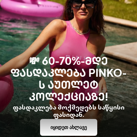
💸 60-70%-ᲛᲓᲔ
ᲤᲐᲡᲓᲐᲙᲚᲔᲑᲐ PINKO-
Ს ᲐᲣᲗᲚᲔᲢ
ᲙᲝᲚᲔᲥᲪᲘᲐᲖᲔ!
ფასდაკლება მოქმედებს საწყისი
ფასიდან.
ᲘᲧᲘᲓᲔᲗ ᲐᲮᲚᲐᲕᲔ