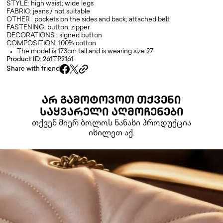
STYLE: high waist; wide legs
FABRIC: jeans / not suitable
OTHER : pockets on the sides and back; attached belt
FASTENING: button; zipper
DECORATIONS : signed button
COMPOSITION: 100% cotton
The model is 173cm tall and is wearing size 27
Product ID: 261TP2161
Share with friend
ᲐᲠ ᲒᲐᲛᲝᲢᲝᲕᲝᲗ ᲗᲥᲕᲔᲜᲘ
ᲡᲐᲧᲕᲐᲠᲔᲚᲘ ᲐᲦᲛᲝᲩᲔᲜᲔᲑᲘ
თქვენ მიერ ბოლოს ნანახი პროდუქცია
იხილეთ აქ.