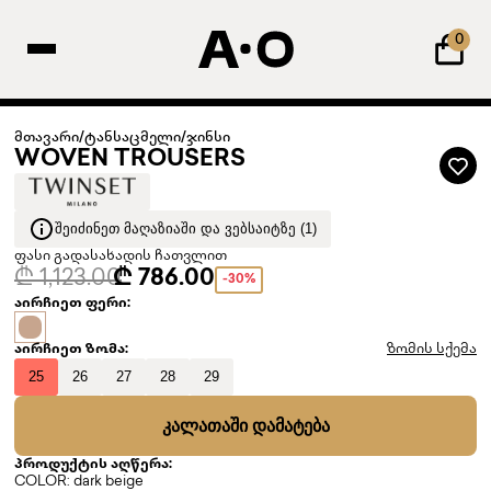
0
მთავარი
/
ტანსაცმელი
/
ჯინსი
WOVEN TROUSERS
ᲨᲔᲘᲫᲘᲜᲔᲗ ᲛᲐᲦᲐᲖᲘᲐᲨᲘ ᲓᲐ ᲕᲔᲑᲡᲐᲘᲢᲖᲔ (1)
ფასი გადასახადის ჩათვლით
₾ 1,123.00
₾ 786.00
-30%
აირჩიეთ ფერი:
აირჩიეთ ზომა:
ზომის სქემა
25
26
27
28
29
ᲙᲐᲚᲐᲗᲐᲨᲘ ᲓᲐᲛᲐᲢᲔᲑᲐ
პროდუქტის აღწერა:
COLOR: dark beige