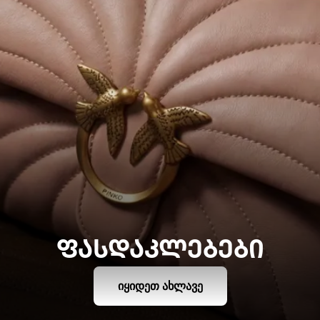
ᲤᲐᲡᲓᲐᲙᲚᲔᲑᲔᲑᲘ
ᲘᲧᲘᲓᲔᲗ ᲐᲮᲚᲐᲕᲔ