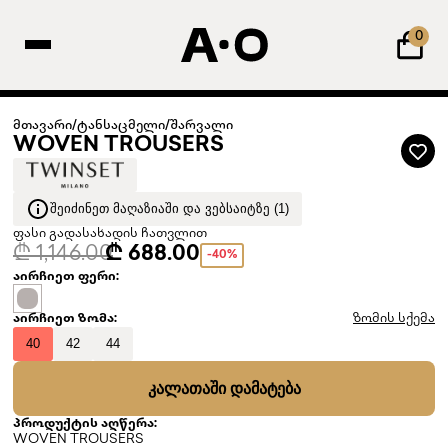
0
მთავარი
/
ტანსაცმელი
/
შარვალი
WOVEN TROUSERS
ᲨᲔᲘᲫᲘᲜᲔᲗ ᲛᲐᲦᲐᲖᲘᲐᲨᲘ ᲓᲐ ᲕᲔᲑᲡᲐᲘᲢᲖᲔ (1)
ფასი გადასახადის ჩათვლით
₾ 1,146.00
₾ 688.00
-40%
აირჩიეთ ფერი:
აირჩიეთ ზომა:
ზომის სქემა
40
42
44
ᲙᲐᲚᲐᲗᲐᲨᲘ ᲓᲐᲛᲐᲢᲔᲑᲐ
პროდუქტის აღწერა:
WOVEN TROUSERS