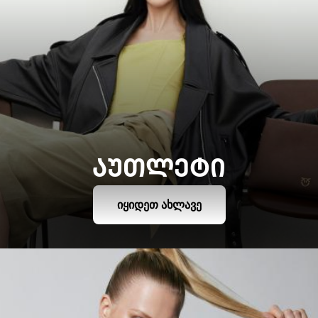
ᲐᲣᲗᲚᲔᲢᲘ
ᲘᲧᲘᲓᲔᲗ ᲐᲮᲚᲐᲕᲔ