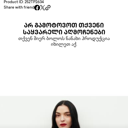
Product ID: 252TP2634
Share with friend
ᲐᲠ ᲒᲐᲛᲝᲢᲝᲕᲝᲗ ᲗᲥᲕᲔᲜᲘ
ᲡᲐᲧᲕᲐᲠᲔᲚᲘ ᲐᲦᲛᲝᲩᲔᲜᲔᲑᲘ
თქვენ მიერ ბოლოს ნანახი პროდუქცია
იხილეთ აქ.