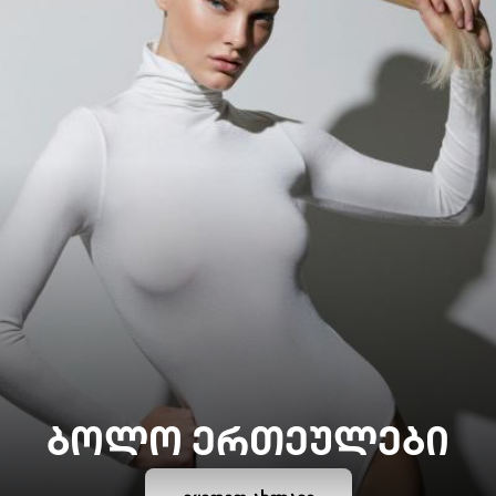
ᲑᲝᲚᲝ ᲔᲠᲗᲔᲣᲚᲔᲑᲘ