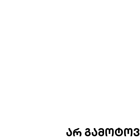
ᲐᲠ ᲒᲐᲛᲝᲢᲝᲕ