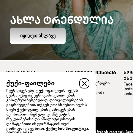
ᲐᲮᲚᲐ ᲢᲠᲔᲜᲓᲣᲚᲘᲐ
ᲘᲧᲘᲓᲔᲗ ᲐᲮᲚᲐᲕᲔ
ᲓᲐᲮᲛᲐᲠᲔᲑᲐ
ᲐᲣᲠᲔᲚᲘᲝᲡ ᲨᲔᲡᲐᲮᲔᲑ
ᲡᲝ
დაიწყე შოპინგი
ჩვენი ისტორია
ᲥᲡ
ქუქი-ფაილები
კონფიდენციალობის
პარტნიორი ბრენდები
Face
პოლიტიკა
მაღაზიების
Inst
ჩვენ ვიყენებთ ქუქი-ფაილებს ჩვენს
დაგვიკავშირდი
ადგილმდებარეობა
Linke
ვებსაიტზე თქვენი გამოცდილების
გასაუმჯობესებლად. დათვალიერების
გაგრძელებით, თქვენ ეთანხმებით ჩვენს
მიერ ქუქი-ფაილების გამოყენებას
პერსონალიზებული კონტენტის,
რეკლამებისა და ანალიტიკისთვის.
დამატებითი ინფორმაციისთვის,
გთხოვთ, გაეცნოთ:
ქუქიების პოლიტიკა.
წესები და პირობები
პერსონალური მონაცემების დაცვის პო