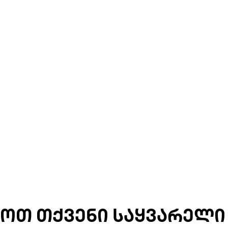
ᲝᲗ ᲗᲥᲕᲔᲜᲘ ᲡᲐᲧᲕᲐᲠᲔᲚᲘ