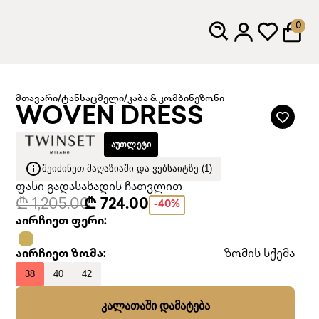
0
მთავარი
/
ტანსაცმელი
/
კაბა & კომბინეზონი
WOVEN DRESS
ᲐᲣᲗᲚᲔᲢᲘ
ᲨᲔᲘᲫᲘᲜᲔᲗ ᲛᲐᲦᲐᲖᲘᲐᲨᲘ ᲓᲐ ᲕᲔᲑᲡᲐᲘᲢᲖᲔ (1)
ფასი გადასახადის ჩათვლით
₾ 1,205.00
₾ 724.00
-40%
აირჩიეთ ფერი:
აირჩიეთ ზომა:
ზომის სქემა
38
40
42
ᲙᲐᲚᲐᲗᲐᲨᲘ ᲓᲐᲛᲐᲢᲔᲑᲐ