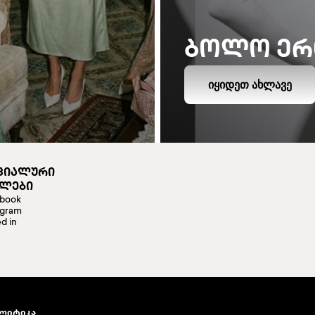
ᲑᲝᲚᲝ ᲔᲠ
ᲘᲧᲘᲓᲔᲗ ᲐᲮᲚᲐᲕᲔ
ᲪᲘᲐᲚᲣᲠᲘ
ᲔᲚᲔᲑᲘ
book
agram
d in
ლიტიკა