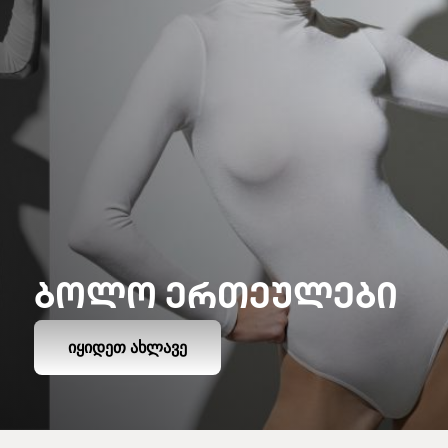
ᲑᲝᲚᲝ ᲔᲠᲗᲔᲣᲚᲔᲑᲘ
ᲘᲧᲘᲓᲔᲗ ᲐᲮᲚᲐᲕᲔ