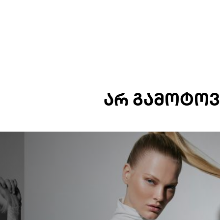
ᲐᲠ ᲒᲐᲛᲝᲢᲝᲕ