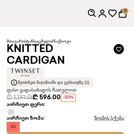
0
მთავარი
/
ტანსაცმელი
/
ნაქსოვი
KNITTED
CARDIGAN
ᲨᲔᲘᲫᲘᲜᲔᲗ ᲛᲐᲦᲐᲖᲘᲐᲨᲘ ᲓᲐ ᲕᲔᲑᲡᲐᲘᲢᲖᲔ (1)
ფასი გადასახადის ჩათვლით
₾ 1,191.00
₾ 596.00
-50%
აირჩიეთ ფერი:
აირჩიეთ ზომა:
ზომის სქემა
XS