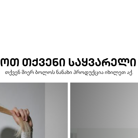
ᲝᲗ ᲗᲥᲕᲔᲜᲘ ᲡᲐᲧᲕᲐᲠᲔᲚᲘ
თქვენ მიერ ბოლოს ნანახი პროდუქცია იხილეთ აქ.