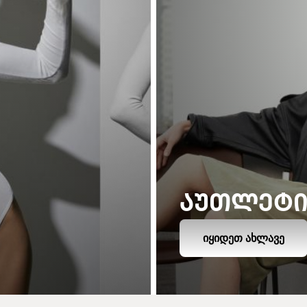
ᲐᲣᲗᲚᲔᲢ
ᲘᲧᲘᲓᲔᲗ ᲐᲮᲚᲐᲕᲔ