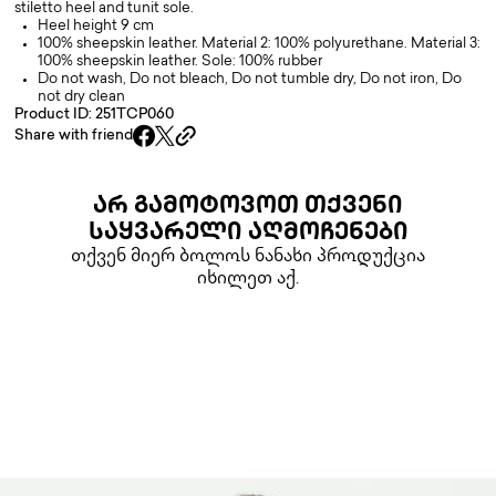
stiletto heel and tunit sole.
Heel height 9 cm
100% sheepskin leather. Material 2: 100% polyurethane. Material 3:
100% sheepskin leather. Sole: 100% rubber
Do not wash, Do not bleach, Do not tumble dry, Do not iron, Do
not dry clean
Product ID: 251TCP060
Share with friend
ᲐᲠ ᲒᲐᲛᲝᲢᲝᲕᲝᲗ ᲗᲥᲕᲔᲜᲘ
ᲡᲐᲧᲕᲐᲠᲔᲚᲘ ᲐᲦᲛᲝᲩᲔᲜᲔᲑᲘ
თქვენ მიერ ბოლოს ნანახი პროდუქცია
იხილეთ აქ.