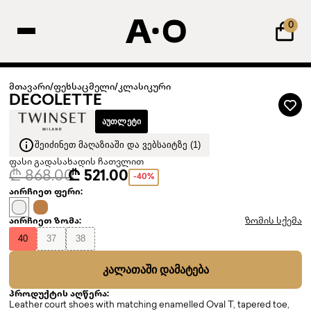
0
მთავარი
/
ფეხსაცმელი
/
კლასიკური
DECOLETTE
ᲐᲣᲗᲚᲔᲢᲘ
ᲨᲔᲘᲫᲘᲜᲔᲗ ᲛᲐᲦᲐᲖᲘᲐᲨᲘ ᲓᲐ ᲕᲔᲑᲡᲐᲘᲢᲖᲔ (1)
ფასი გადასახადის ჩათვლით
₾ 868.00
₾ 521.00
-40%
აირჩიეთ ფერი:
აირჩიეთ ზომა:
ზომის სქემა
40
37
38
ᲙᲐᲚᲐᲗᲐᲨᲘ ᲓᲐᲛᲐᲢᲔᲑᲐ
პროდუქტის აღწერა:
Leather court shoes with matching enamelled Oval T, tapered toe,