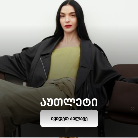
ᲐᲣᲗᲚᲔᲢᲘ
ᲘᲧᲘᲓᲔᲗ ᲐᲮᲚᲐᲕᲔ