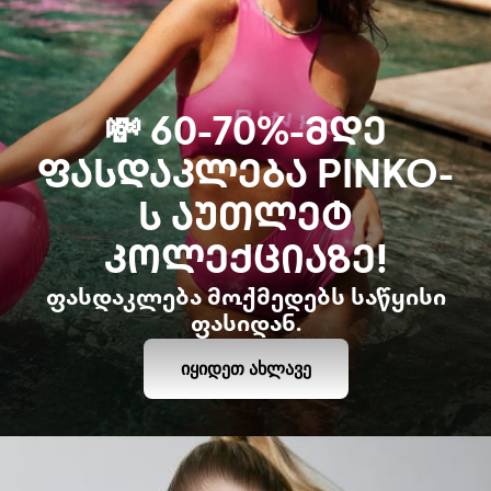
💸 60-70%-ᲛᲓᲔ
ᲤᲐᲡᲓᲐᲙᲚᲔᲑᲐ PINKO-
Ს ᲐᲣᲗᲚᲔᲢ
ᲙᲝᲚᲔᲥᲪᲘᲐᲖᲔ!
ფასდაკლება მოქმედებს საწყისი
ფასიდან.
ᲘᲧᲘᲓᲔᲗ ᲐᲮᲚᲐᲕᲔ