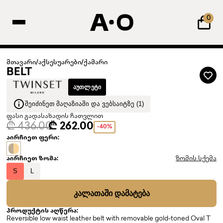
0
მთავარი
/
აქსესუარები
/
ქამარი
BELT
ᲐᲣᲗᲚᲔᲢᲘ
ᲨᲔᲘᲫᲘᲜᲔᲗ ᲛᲐᲦᲐᲖᲘᲐᲨᲘ ᲓᲐ ᲕᲔᲑᲡᲐᲘᲢᲖᲔ (1)
ფასი გადასახადის ჩათვლით
₾ 436.00
₾ 262.00
-40%
აირჩიეთ ფერი:
აირჩიეთ ზომა:
ზომის სქემა
S
L
ᲙᲐᲚᲐᲗᲐᲨᲘ ᲓᲐᲛᲐᲢᲔᲑᲐ
პროდუქტის აღწერა:
Reversible low waist leather belt with removable gold-toned Oval T