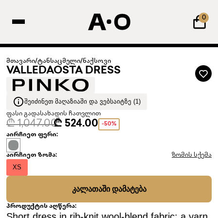
0
მთავარი
/
ტანსაცმელი
/
ნაქსოვი
VALLEDAOSTA DRESS
ᲨᲔᲘᲫᲘᲜᲔᲗ ᲛᲐᲦᲐᲖᲘᲐᲨᲘ ᲓᲐ ᲕᲔᲑᲡᲐᲘᲢᲖᲔ (1)
ფასი გადასახადის ჩათვლით
₾ 1,047.00
₾ 524.00
-50%
აირჩიეთ ფერი:
აირჩიეთ ზომა:
ზომის სქემა
XS
ᲙᲐᲚᲐᲗᲐᲨᲘ ᲓᲐᲛᲐᲢᲔᲑᲐ
პროდუქტის აღწერა:
Short dress in rib-knit wool-blend fabric: a yarn