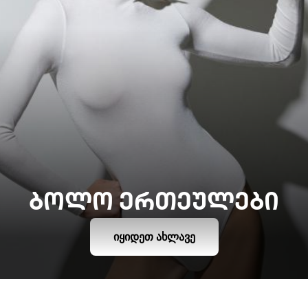
ᲑᲝᲚᲝ ᲔᲠᲗᲔᲣᲚᲔᲑᲘ
ᲘᲧᲘᲓᲔᲗ ᲐᲮᲚᲐᲕᲔ