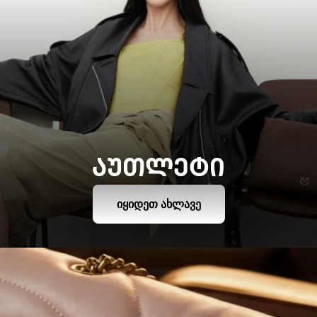
ᲐᲣᲗᲚᲔᲢᲘ
ᲘᲧᲘᲓᲔᲗ ᲐᲮᲚᲐᲕᲔ