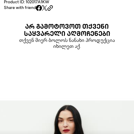
Product ID: 102017A1KW
Share with friend
ᲐᲠ ᲒᲐᲛᲝᲢᲝᲕᲝᲗ ᲗᲥᲕᲔᲜᲘ
ᲡᲐᲧᲕᲐᲠᲔᲚᲘ ᲐᲦᲛᲝᲩᲔᲜᲔᲑᲘ
თქვენ მიერ ბოლოს ნანახი პროდუქცია
იხილეთ აქ.