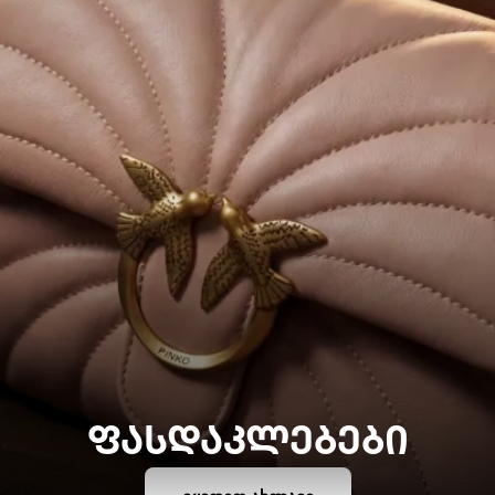
ᲤᲐᲡᲓᲐᲙᲚᲔᲑᲔᲑᲘ