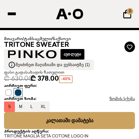
0
მთავარი
/
ტანსაცმელი
/
ნაქსოვი
TRITONE SWEATER
ᲐᲣᲗᲚᲔᲢᲘ
ᲨᲔᲘᲫᲘᲜᲔᲗ ᲛᲐᲦᲐᲖᲘᲐᲨᲘ ᲓᲐ ᲕᲔᲑᲡᲐᲘᲢᲖᲔ (1)
ფასი გადასახადის ჩათვლით
₾ 630.00
₾ 378.00
-40%
აირჩიეთ ფერი:
აირჩიეთ ზომა:
ზომის სქემა
S
M
L
XL
ᲙᲐᲚᲐᲗᲐᲨᲘ ᲓᲐᲛᲐᲢᲔᲑᲐ
პროდუქტის აღწერა:
TRITONE MAGLIA SETA COTONE LOGO IN