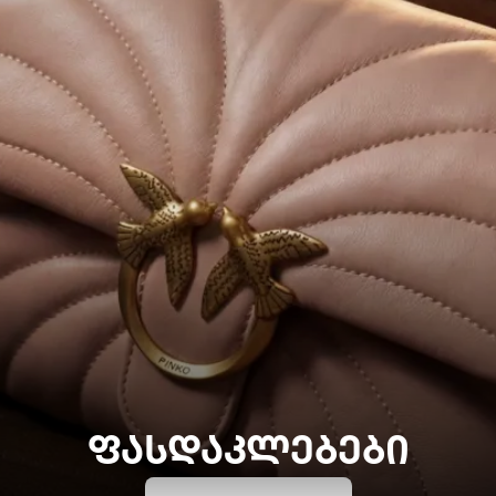
ᲤᲐᲡᲓᲐᲙᲚᲔᲑᲔᲑᲘ