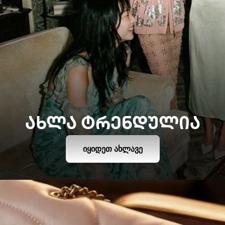
ᲐᲮᲚᲐ ᲢᲠᲔᲜᲓᲣᲚᲘᲐ
ᲘᲧᲘᲓᲔᲗ ᲐᲮᲚᲐᲕᲔ