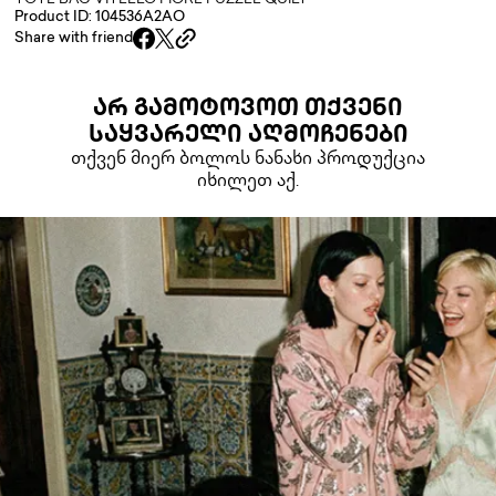
TOTE BAG VITELLO FIORE PUZZLE QUILT
Product ID: 104536A2AO
Share with friend
ᲐᲠ ᲒᲐᲛᲝᲢᲝᲕᲝᲗ ᲗᲥᲕᲔᲜᲘ
ᲡᲐᲧᲕᲐᲠᲔᲚᲘ ᲐᲦᲛᲝᲩᲔᲜᲔᲑᲘ
თქვენ მიერ ბოლოს ნანახი პროდუქცია
იხილეთ აქ.