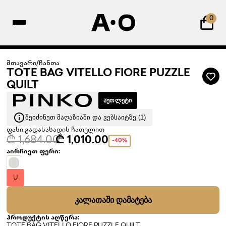
0
მთავარი
/
ჩანთა
TOTE BAG VITELLO FIORE PUZZLE
QUILT
ᲐᲣᲗᲚᲔᲢᲘ
ᲨᲔᲘᲫᲘᲜᲔᲗ ᲛᲐᲦᲐᲖᲘᲐᲨᲘ ᲓᲐ ᲕᲔᲑᲡᲐᲘᲢᲖᲔ (1)
ფასი გადასახადის ჩათვლით
₾ 1,684.00
₾ 1,010.00
-40%
აირჩიეთ ფერი:
U
ᲙᲐᲚᲐᲗᲐᲨᲘ ᲓᲐᲛᲐᲢᲔᲑᲐ
პროდუქტის აღწერა: