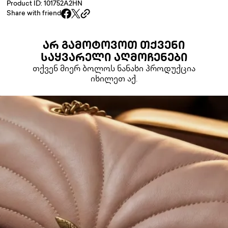
Product ID: 101752A2HN
Share with friend
ᲐᲠ ᲒᲐᲛᲝᲢᲝᲕᲝᲗ ᲗᲥᲕᲔᲜᲘ
ᲡᲐᲧᲕᲐᲠᲔᲚᲘ ᲐᲦᲛᲝᲩᲔᲜᲔᲑᲘ
თქვენ მიერ ბოლოს ნანახი პროდუქცია
იხილეთ აქ.