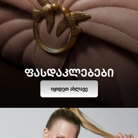
ᲤᲐᲡᲓᲐᲙᲚᲔᲑᲔᲑᲘ
ᲘᲧᲘᲓᲔᲗ ᲐᲮᲚᲐᲕᲔ