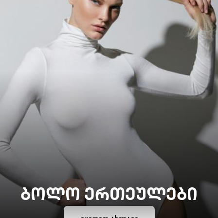
ᲑᲝᲚᲝ ᲔᲠᲗᲔᲣᲚᲔᲑᲘ