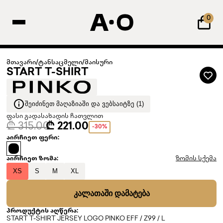
0
მთავარი
/
ტანსაცმელი
/
მაისური
START T-SHIRT
ᲨᲔᲘᲫᲘᲜᲔᲗ ᲛᲐᲦᲐᲖᲘᲐᲨᲘ ᲓᲐ ᲕᲔᲑᲡᲐᲘᲢᲖᲔ (1)
ფასი გადასახადის ჩათვლით
₾ 315.00
₾ 221.00
-30%
აირჩიეთ ფერი:
აირჩიეთ ზომა:
ზომის სქემა
XS
S
M
XL
ᲙᲐᲚᲐᲗᲐᲨᲘ ᲓᲐᲛᲐᲢᲔᲑᲐ
პროდუქტის აღწერა:
START T-SHIRT JERSEY LOGO PINKO EFF / Z99 / L