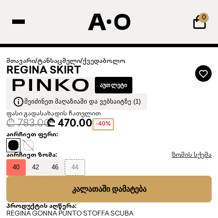
0
მთავარი
/
ტანსაცმელი
/
ქვედაბოლო
REGINA SKIRT
ᲐᲣᲗᲚᲔᲢᲘ
ᲨᲔᲘᲫᲘᲜᲔᲗ ᲛᲐᲦᲐᲖᲘᲐᲨᲘ ᲓᲐ ᲕᲔᲑᲡᲐᲘᲢᲖᲔ (1)
ფასი გადასახადის ჩათვლით
₾ 783.00
₾ 470.00
-40%
აირჩიეთ ფერი:
აირჩიეთ ზომა:
ზომის სქემა
40
42
46
44
ᲙᲐᲚᲐᲗᲐᲨᲘ ᲓᲐᲛᲐᲢᲔᲑᲐ
პროდუქტის აღწერა:
REGINA GONNA PUNTO STOFFA SCUBA