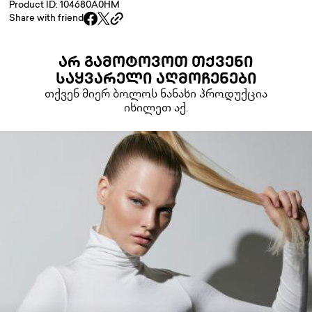
Product ID: 104680A0HM
Share with friend
ᲐᲠ ᲒᲐᲛᲝᲢᲝᲕᲝᲗ ᲗᲥᲕᲔᲜᲘ
ᲡᲐᲧᲕᲐᲠᲔᲚᲘ ᲐᲦᲛᲝᲩᲔᲜᲔᲑᲘ
თქვენ მიერ ბოლოს ნანახი პროდუქცია
იხილეთ აქ.