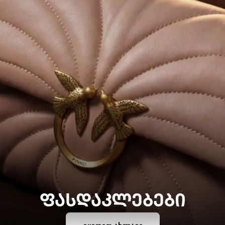
ᲤᲐᲡᲓᲐᲙᲚᲔᲑᲔᲑᲘ