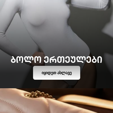
ᲑᲝᲚᲝ ᲔᲠᲗᲔᲣᲚᲔᲑᲘ
ᲘᲧᲘᲓᲔᲗ ᲐᲮᲚᲐᲕᲔ