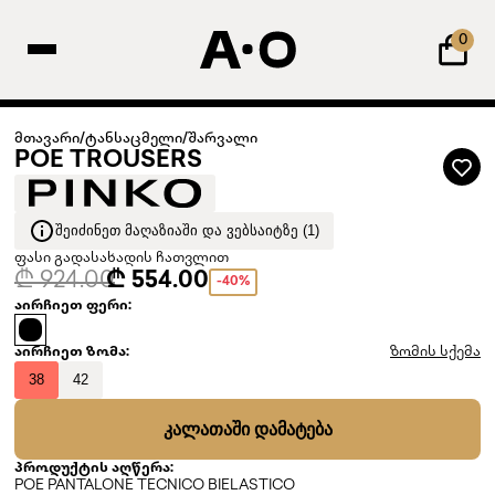
0
მთავარი
/
ტანსაცმელი
/
შარვალი
POE TROUSERS
ᲨᲔᲘᲫᲘᲜᲔᲗ ᲛᲐᲦᲐᲖᲘᲐᲨᲘ ᲓᲐ ᲕᲔᲑᲡᲐᲘᲢᲖᲔ (1)
ფასი გადასახადის ჩათვლით
₾ 924.00
₾ 554.00
-40%
აირჩიეთ ფერი:
აირჩიეთ ზომა:
ზომის სქემა
38
42
ᲙᲐᲚᲐᲗᲐᲨᲘ ᲓᲐᲛᲐᲢᲔᲑᲐ
პროდუქტის აღწერა:
POE PANTALONE TECNICO BIELASTICO