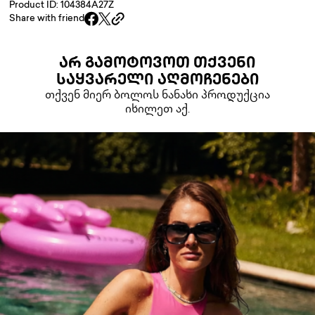
Product ID: 104384A27Z
Share with friend
ᲐᲠ ᲒᲐᲛᲝᲢᲝᲕᲝᲗ ᲗᲥᲕᲔᲜᲘ
ᲡᲐᲧᲕᲐᲠᲔᲚᲘ ᲐᲦᲛᲝᲩᲔᲜᲔᲑᲘ
თქვენ მიერ ბოლოს ნანახი პროდუქცია
იხილეთ აქ.