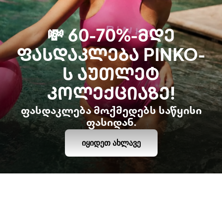
💸 60-70%-ᲛᲓᲔ
ᲤᲐᲡᲓᲐᲙᲚᲔᲑᲐ PINKO-
Ს ᲐᲣᲗᲚᲔᲢ
ᲙᲝᲚᲔᲥᲪᲘᲐᲖᲔ!
ფასდაკლება მოქმედებს საწყისი
ფასიდან.
ᲘᲧᲘᲓᲔᲗ ᲐᲮᲚᲐᲕᲔ