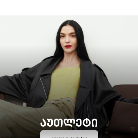
ᲐᲣᲗᲚᲔᲢᲘ