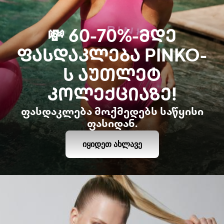
💸 60-70%-ᲛᲓᲔ
ᲤᲐᲡᲓᲐᲙᲚᲔᲑᲐ PINKO-
Ს ᲐᲣᲗᲚᲔᲢ
ᲙᲝᲚᲔᲥᲪᲘᲐᲖᲔ!
ფასდაკლება მოქმედებს საწყისი
ფასიდან.
ᲘᲧᲘᲓᲔᲗ ᲐᲮᲚᲐᲕᲔ