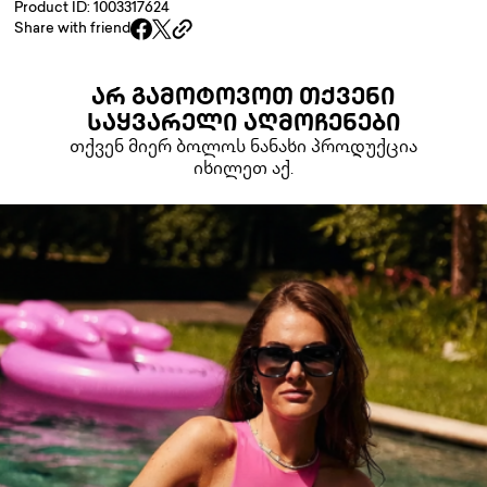
Product ID: 1003317624
Share with friend
ᲐᲠ ᲒᲐᲛᲝᲢᲝᲕᲝᲗ ᲗᲥᲕᲔᲜᲘ
ᲡᲐᲧᲕᲐᲠᲔᲚᲘ ᲐᲦᲛᲝᲩᲔᲜᲔᲑᲘ
თქვენ მიერ ბოლოს ნანახი პროდუქცია
იხილეთ აქ.