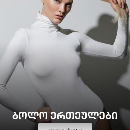
ᲑᲝᲚᲝ ᲔᲠᲗᲔᲣᲚᲔᲑᲘ