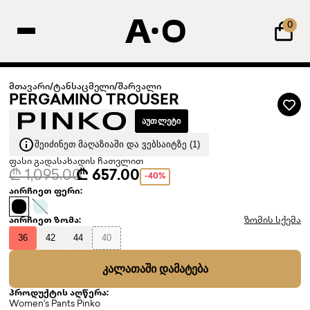
0
მთავარი
/
ტანსაცმელი
/
შარვალი
PERGAMINO TROUSER
ᲐᲣᲗᲚᲔᲢᲘ
ᲨᲔᲘᲫᲘᲜᲔᲗ ᲛᲐᲦᲐᲖᲘᲐᲨᲘ ᲓᲐ ᲕᲔᲑᲡᲐᲘᲢᲖᲔ (1)
ფასი გადასახადის ჩათვლით
₾ 1,095.00
₾ 657.00
-40%
აირჩიეთ ფერი:
აირჩიეთ ზომა:
ზომის სქემა
36
42
44
40
ᲙᲐᲚᲐᲗᲐᲨᲘ ᲓᲐᲛᲐᲢᲔᲑᲐ
პროდუქტის აღწერა:
Women's Pants Pinko