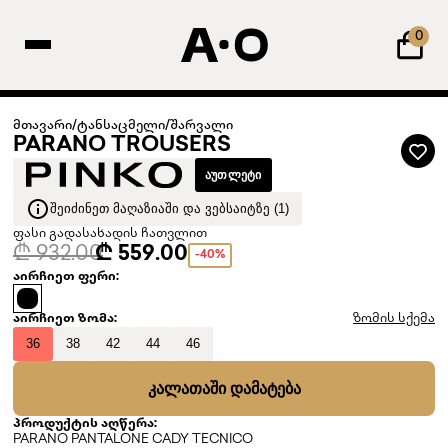
0
მთავარი
/
ტანსაცმელი
/
შარვალი
PARANO TROUSERS
ᲐᲣᲗᲚᲔᲢᲘ
ᲨᲔᲘᲫᲘᲜᲔᲗ ᲛᲐᲦᲐᲖᲘᲐᲨᲘ ᲓᲐ ᲕᲔᲑᲡᲐᲘᲢᲖᲔ (1)
ფასი გადასახადის ჩათვლით
₾ 932.00
₾ 559.00
-40%
აირჩიეთ ფერი:
აირჩიეთ ზომა:
ზომის სქემა
36
38
42
44
46
ᲙᲐᲚᲐᲗᲐᲨᲘ ᲓᲐᲛᲐᲢᲔᲑᲐ
პროდუქტის აღწერა:
PARANO PANTALONE CADY TECNICO