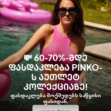
💸 60-70%-ᲛᲓᲔ
ᲤᲐᲡᲓᲐᲙᲚᲔᲑᲐ PINKO-
Ს ᲐᲣᲗᲚᲔᲢ
ᲙᲝᲚᲔᲥᲪᲘᲐᲖᲔ!
ფასდაკლება მოქმედებს საწყისი
ფასიდან.