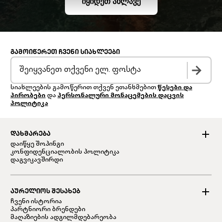
ᲘᲧᲘᲓᲔᲗ ᲐᲮᲚᲐᲕᲔ
ᲒᲐᲛᲝᲘᲬᲔᲠᲔᲗ ᲩᲕᲔᲜᲘ ᲡᲘᲐᲮᲚᲔᲔᲑᲘ
სიახლეების გამოწერით თქვენ ეთანხმებით
წესები და
პირობები
და
პერსონალური მონაცემების დაცვის
პოლიტიკა
ᲓᲐᲮᲛᲐᲠᲔᲑᲐ
დაიწყე შოპინგი
კონფიდენციალობის პოლიტიკა
დაგვიკავშირდი
ᲐᲣᲠᲔᲚᲘᲝᲡ ᲨᲔᲡᲐᲮᲔᲑ
ჩვენი ისტორია
პარტნიორი ბრენდები
მაღაზიების ადგილმდებარეობა