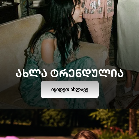
ᲐᲮᲚᲐ ᲢᲠᲔᲜᲓᲣᲚᲘᲐ
ᲘᲧᲘᲓᲔᲗ ᲐᲮᲚᲐᲕᲔ