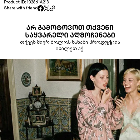
Product ID: 102861A213
Share with friend
ᲐᲠ ᲒᲐᲛᲝᲢᲝᲕᲝᲗ ᲗᲥᲕᲔᲜᲘ
ᲡᲐᲧᲕᲐᲠᲔᲚᲘ ᲐᲦᲛᲝᲩᲔᲜᲔᲑᲘ
თქვენ მიერ ბოლოს ნანახი პროდუქცია
იხილეთ აქ.