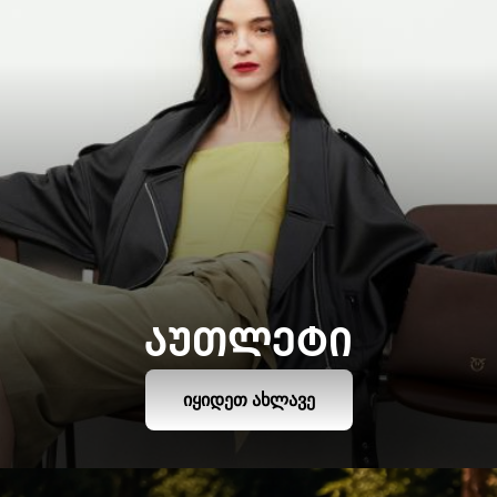
ᲐᲣᲗᲚᲔᲢᲘ
ᲘᲧᲘᲓᲔᲗ ᲐᲮᲚᲐᲕᲔ