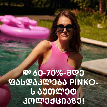
💸 60-70%-ᲛᲓᲔ
ᲤᲐᲡᲓᲐᲙᲚᲔᲑᲐ PINKO-
Ს ᲐᲣᲗᲚᲔᲢ
ᲙᲝᲚᲔᲥᲪᲘᲐᲖᲔ!