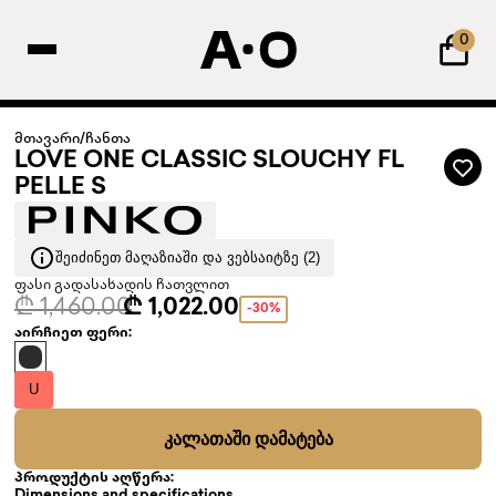
0
მთავარი
/
ჩანთა
LOVE ONE CLASSIC SLOUCHY FL
PELLE S
ᲨᲔᲘᲫᲘᲜᲔᲗ ᲛᲐᲦᲐᲖᲘᲐᲨᲘ ᲓᲐ ᲕᲔᲑᲡᲐᲘᲢᲖᲔ (2)
ფასი გადასახადის ჩათვლით
₾ 1,460.00
₾ 1,022.00
-30%
აირჩიეთ ფერი:
U
ᲙᲐᲚᲐᲗᲐᲨᲘ ᲓᲐᲛᲐᲢᲔᲑᲐ
პროდუქტის აღწერა: