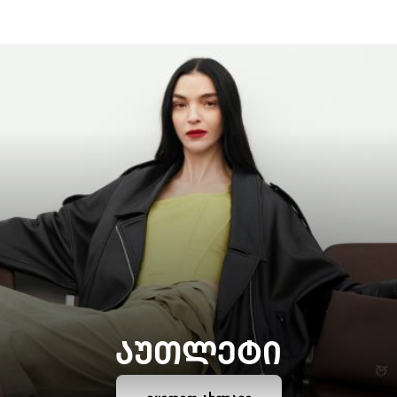
ᲐᲣᲗᲚᲔᲢᲘ