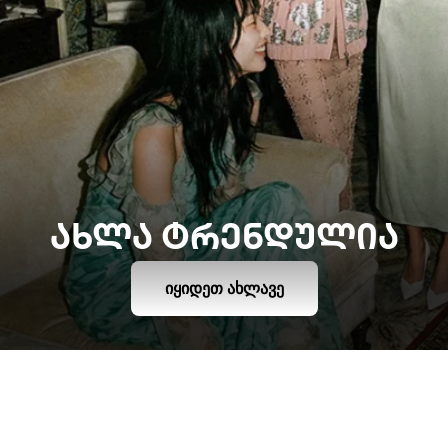
ᲐᲮᲚᲐ ᲢᲠᲔᲜᲓᲣᲚᲘᲐ
ᲘᲧᲘᲓᲔᲗ ᲐᲮᲚᲐᲕᲔ