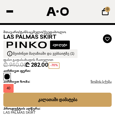
0
მთავარი
/
ტანსაცმელი
/
ქვედაბოლო
LAS PALMAS SKIRT
ᲐᲣᲗᲚᲔᲢᲘ
ᲨᲔᲘᲫᲘᲜᲔᲗ ᲛᲐᲦᲐᲖᲘᲐᲨᲘ ᲓᲐ ᲕᲔᲑᲡᲐᲘᲢᲖᲔ (1)
ფასი გადასახადის ჩათვლით
₾ 940.00
₾ 282.00
-70%
აირჩიეთ ფერი:
აირჩიეთ ზომა:
ზომის სქემა
40
ᲙᲐᲚᲐᲗᲐᲨᲘ ᲓᲐᲛᲐᲢᲔᲑᲐ
პროდუქტის აღწერა:
LAS PALMAS SKIRT