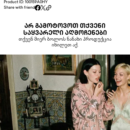
Product ID: 100159A0HY
Share with friend
ᲐᲠ ᲒᲐᲛᲝᲢᲝᲕᲝᲗ ᲗᲥᲕᲔᲜᲘ
ᲡᲐᲧᲕᲐᲠᲔᲚᲘ ᲐᲦᲛᲝᲩᲔᲜᲔᲑᲘ
თქვენ მიერ ბოლოს ნანახი პროდუქცია
იხილეთ აქ.