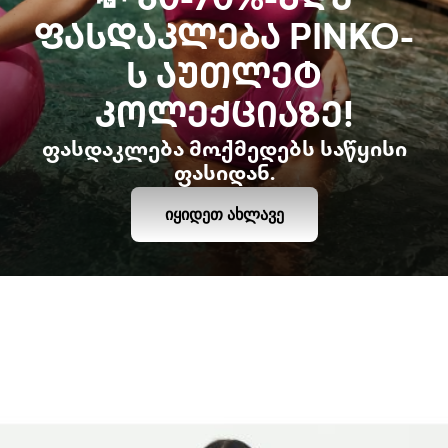
💸 60-70%-ᲛᲓᲔ
ᲤᲐᲡᲓᲐᲙᲚᲔᲑᲐ PINKO-
Ს ᲐᲣᲗᲚᲔᲢ
ᲙᲝᲚᲔᲥᲪᲘᲐᲖᲔ!
ფასდაკლება მოქმედებს საწყისი
ფასიდან.
ᲘᲧᲘᲓᲔᲗ ᲐᲮᲚᲐᲕᲔ