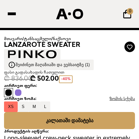
0
მთავარი
/
ტანსაცმელი
/
ნაქსოვი
LANZAROTE SWEATER
ᲨᲔᲘᲫᲘᲜᲔᲗ ᲛᲐᲦᲐᲖᲘᲐᲨᲘ ᲓᲐ ᲕᲔᲑᲡᲐᲘᲢᲖᲔ (1)
ფასი გადასახადის ჩათვლით
₾ 836.00
₾ 502.00
-40%
აირჩიეთ ფერი:
აირჩიეთ ზომა:
ზომის სქემა
XS
S
M
L
ᲙᲐᲚᲐᲗᲐᲨᲘ ᲓᲐᲛᲐᲢᲔᲑᲐ
პროდუქტის აღწერა:
Long-sleeved crew-neck sweater in extremely