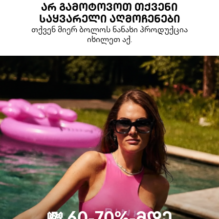
ᲐᲠ ᲒᲐᲛᲝᲢᲝᲕᲝᲗ ᲗᲥᲕᲔᲜᲘ
ᲡᲐᲧᲕᲐᲠᲔᲚᲘ ᲐᲦᲛᲝᲩᲔᲜᲔᲑᲘ
თქვენ მიერ ბოლოს ნანახი პროდუქცია
იხილეთ აქ.