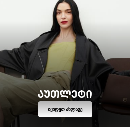
ᲐᲣᲗᲚᲔᲢᲘ
ᲘᲧᲘᲓᲔᲗ ᲐᲮᲚᲐᲕᲔ