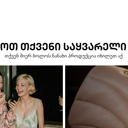
ᲝᲗ ᲗᲥᲕᲔᲜᲘ ᲡᲐᲧᲕᲐᲠᲔᲚᲘ
თქვენ მიერ ბოლოს ნანახი პროდუქცია იხილეთ აქ.