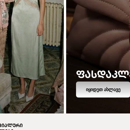
ᲤᲐᲡᲓᲐᲙᲚ
ᲘᲧᲘᲓᲔᲗ ᲐᲮᲚᲐᲕᲔ
ᲪᲘᲐᲚᲣᲠᲘ