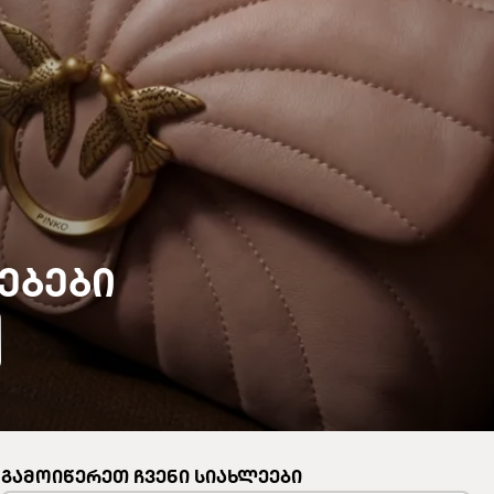
ᲔᲑᲔᲑᲘ
ᲒᲐᲛᲝᲘᲬᲔᲠᲔᲗ ᲩᲕᲔᲜᲘ ᲡᲘᲐᲮᲚᲔᲔᲑᲘ