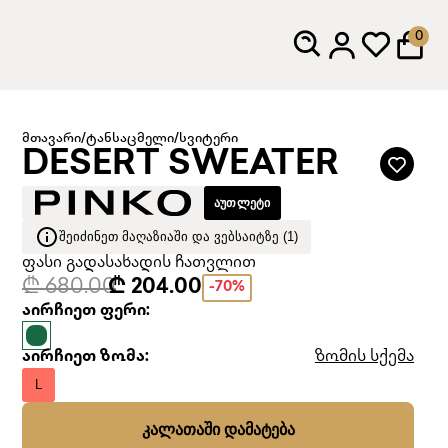
0
მთავარი
/
ტანსაცმელი
/
სვიტერი
DESERT SWEATER
ᲐᲣᲗᲚᲔᲢᲘ
ᲨᲔᲘᲫᲘᲜᲔᲗ ᲛᲐᲦᲐᲖᲘᲐᲨᲘ ᲓᲐ ᲕᲔᲑᲡᲐᲘᲢᲖᲔ (1)
ფასი გადასახადის ჩათვლით
₾ 680.00
₾ 204.00
-70%
აირჩიეთ ფერი:
აირჩიეთ ზომა:
ზომის სქემა
L
ᲙᲐᲚᲐᲗᲐᲨᲘ ᲓᲐᲛᲐᲢᲔᲑᲐ