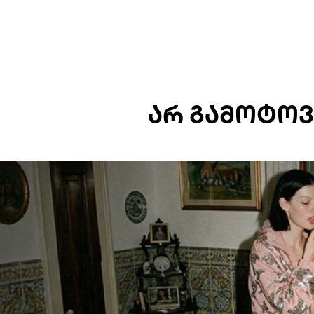
ᲐᲠ ᲒᲐᲛᲝᲢᲝᲕ