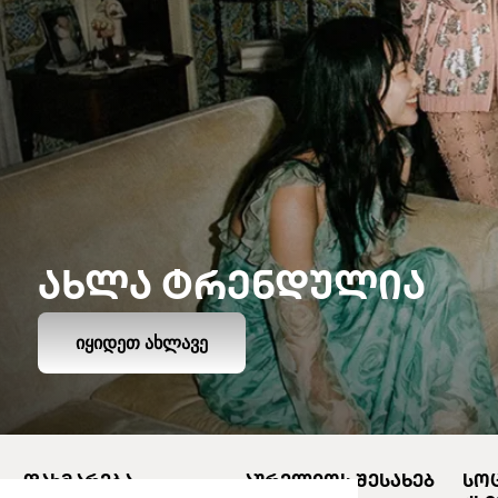
ᲐᲮᲚᲐ ᲢᲠᲔᲜᲓᲣᲚᲘᲐ
ᲘᲧᲘᲓᲔᲗ ᲐᲮᲚᲐᲕᲔ
ᲓᲐᲮᲛᲐᲠᲔᲑᲐ
ᲐᲣᲠᲔᲚᲘᲝᲡ ᲨᲔᲡᲐᲮᲔᲑ
ᲡᲝ