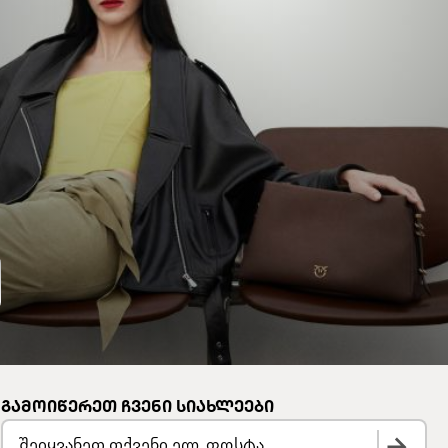
Ი
ᲒᲐᲛᲝᲘᲬᲔᲠᲔᲗ ᲩᲕᲔᲜᲘ ᲡᲘᲐᲮᲚᲔᲔᲑᲘ