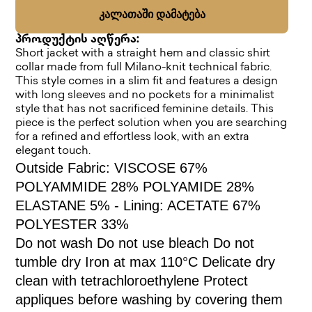
ᲙᲐᲚᲐᲗᲐᲨᲘ ᲓᲐᲛᲐᲢᲔᲑᲐ
პროდუქტის აღწერა:
Short jacket with a straight hem and classic shirt
collar made from full Milano-knit technical fabric.
This style comes in a slim fit and features a design
with long sleeves and no pockets for a minimalist
style that has not sacrificed feminine details. This
piece is the perfect solution when you are searching
for a refined and effortless look, with an extra
elegant touch.
Outside Fabric: VISCOSE 67%
POLYAMMIDE 28% POLYAMIDE 28%
ELASTANE 5% - Lining: ACETATE 67%
POLYESTER 33%
Do not wash Do not use bleach Do not
tumble dry Iron at max 110°C Delicate dry
clean with tetrachloroethylene Protect
appliques before washing by covering them