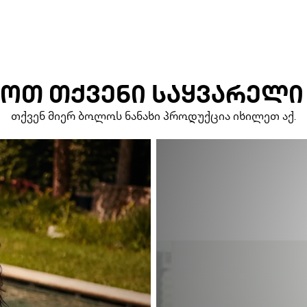
ᲝᲗ ᲗᲥᲕᲔᲜᲘ ᲡᲐᲧᲕᲐᲠᲔᲚᲘ
თქვენ მიერ ბოლოს ნანახი პროდუქცია იხილეთ აქ.