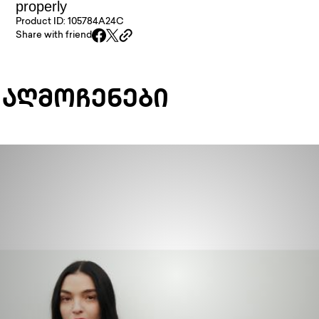
properly
Product ID: 105784A24C
Share with friend
 ᲐᲦᲛᲝᲩᲔᲜᲔᲑᲘ