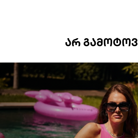
ᲐᲠ ᲒᲐᲛᲝᲢᲝᲕ