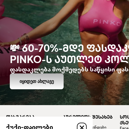
💸 60-70%-ᲛᲓᲔ ᲤᲐᲡᲓᲐ
PINKO-Ს ᲐᲣᲗᲚᲔᲢ ᲙᲝᲚ
ფასდაკლება მოქმედებს საწყისი ფას
ᲘᲧᲘᲓᲔᲗ ᲐᲮᲚᲐᲕᲔ
ᲓᲐᲮᲛᲐᲠᲔᲑᲐ
ᲐᲣᲠᲔᲚᲘᲝᲡ ᲨᲔᲡᲐᲮᲔᲑ
ᲡᲝ
დაიწყე შოპინგი
ჩვენი ისტორია
ᲥᲡ
ქუქი-ფაილები
კონფიდენციალობის
პარტნიორი ბრენდები
Face