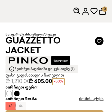
0
მთავარი
/
ტანსაცმელი
/
პიჯაკი
GUAZZETTO
JACKET
ᲐᲣᲗᲚᲔᲢᲘ
ᲨᲔᲘᲫᲘᲜᲔᲗ ᲛᲐᲦᲐᲖᲘᲐᲨᲘ ᲓᲐ ᲕᲔᲑᲡᲐᲘᲢᲖᲔ (1)
ფასი გადასახადის ჩათვლით
₾ 1,210.00
₾ 605.00
-50%
აირჩიეთ ფერი:
აირჩიეთ ზომა:
ზომის სქემა
42
44