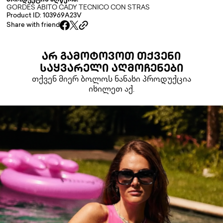
პროდუქტის აღწერა:
GORDES ABITO CADY TECNICO CON STRAS
Product ID: 103969A23V
Share with friend
ᲐᲠ ᲒᲐᲛᲝᲢᲝᲕᲝᲗ ᲗᲥᲕᲔᲜᲘ
ᲡᲐᲧᲕᲐᲠᲔᲚᲘ ᲐᲦᲛᲝᲩᲔᲜᲔᲑᲘ
თქვენ მიერ ბოლოს ნანახი პროდუქცია
იხილეთ აქ.