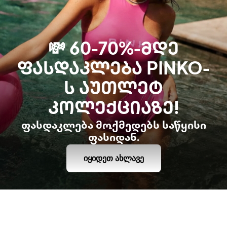
💸 60-70%-ᲛᲓᲔ
ᲤᲐᲡᲓᲐᲙᲚᲔᲑᲐ PINKO-
Ს ᲐᲣᲗᲚᲔᲢ
ᲙᲝᲚᲔᲥᲪᲘᲐᲖᲔ!
ფასდაკლება მოქმედებს საწყისი
ფასიდან.
ᲘᲧᲘᲓᲔᲗ ᲐᲮᲚᲐᲕᲔ