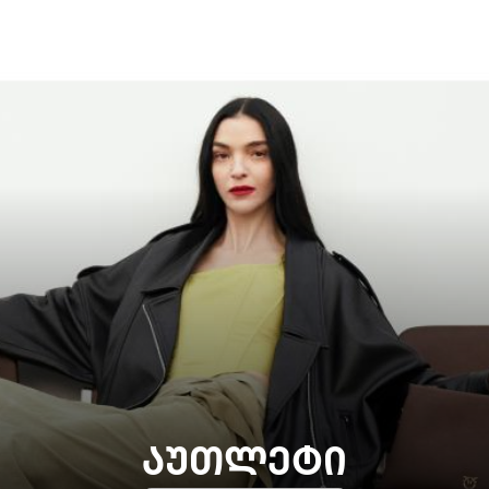
ᲐᲣᲗᲚᲔᲢᲘ