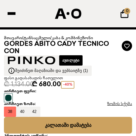
0
მთავარი
/
ტანსაცმელი
/
კაბა & კომბინეზონი
GORDES ABITO CADY TECNICO
CON
ᲐᲣᲗᲚᲔᲢᲘ
ᲨᲔᲘᲫᲘᲜᲔᲗ ᲛᲐᲦᲐᲖᲘᲐᲨᲘ ᲓᲐ ᲕᲔᲑᲡᲐᲘᲢᲖᲔ (1)
ფასი გადასახადის ჩათვლით
₾ 1,134.00
₾ 680.00
-40%
აირჩიეთ ფერი:
აირჩიეთ ზომა:
ზომის სქემა
38
40
42
ᲙᲐᲚᲐᲗᲐᲨᲘ ᲓᲐᲛᲐᲢᲔᲑᲐ