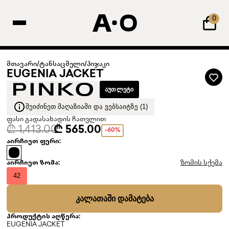
0
მთავარი
/
ტანსაცმელი
/
პიჯაკი
EUGENIA JACKET
ᲐᲣᲗᲚᲔᲢᲘ
ᲨᲔᲘᲫᲘᲜᲔᲗ ᲛᲐᲦᲐᲖᲘᲐᲨᲘ ᲓᲐ ᲕᲔᲑᲡᲐᲘᲢᲖᲔ (1)
ფასი გადასახადის ჩათვლით
₾ 1,413.00
₾ 565.00
-60%
აირჩიეთ ფერი:
აირჩიეთ ზომა:
ზომის სქემა
42
ᲙᲐᲚᲐᲗᲐᲨᲘ ᲓᲐᲛᲐᲢᲔᲑᲐ
პროდუქტის აღწერა:
EUGENIA JACKET