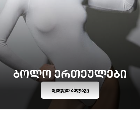
ᲑᲝᲚᲝ ᲔᲠᲗᲔᲣᲚᲔᲑᲘ
ᲘᲧᲘᲓᲔᲗ ᲐᲮᲚᲐᲕᲔ