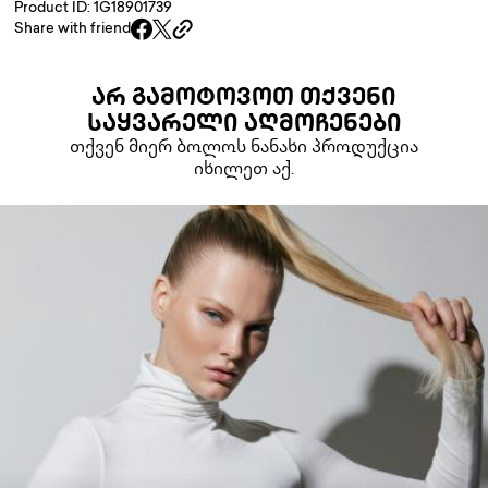
Product ID: 1G18901739
Share with friend
ᲐᲠ ᲒᲐᲛᲝᲢᲝᲕᲝᲗ ᲗᲥᲕᲔᲜᲘ
ᲡᲐᲧᲕᲐᲠᲔᲚᲘ ᲐᲦᲛᲝᲩᲔᲜᲔᲑᲘ
თქვენ მიერ ბოლოს ნანახი პროდუქცია
იხილეთ აქ.