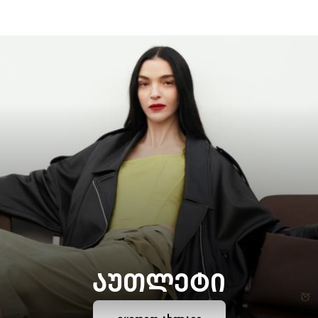
ᲐᲣᲗᲚᲔᲢᲘ