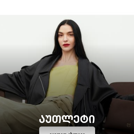
ᲐᲣᲗᲚᲔᲢᲘ