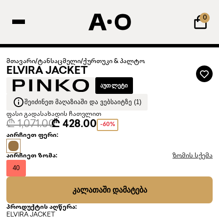
0
მთავარი
/
ტანსაცმელი
/
ქურთუკი & პალტო
ELVIRA JACKET
ᲐᲣᲗᲚᲔᲢᲘ
ᲨᲔᲘᲫᲘᲜᲔᲗ ᲛᲐᲦᲐᲖᲘᲐᲨᲘ ᲓᲐ ᲕᲔᲑᲡᲐᲘᲢᲖᲔ (1)
ფასი გადასახადის ჩათვლით
₾ 1,071.00
₾ 428.00
-60%
აირჩიეთ ფერი:
აირჩიეთ ზომა:
ზომის სქემა
40
ᲙᲐᲚᲐᲗᲐᲨᲘ ᲓᲐᲛᲐᲢᲔᲑᲐ
პროდუქტის აღწერა:
ELVIRA JACKET