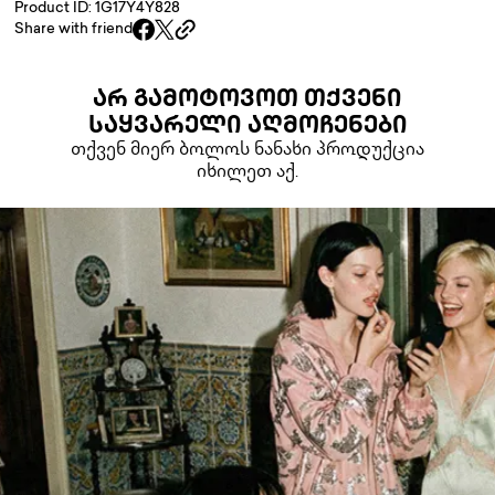
Product ID: 1G17Y4Y828
Share with friend
ᲐᲠ ᲒᲐᲛᲝᲢᲝᲕᲝᲗ ᲗᲥᲕᲔᲜᲘ
ᲡᲐᲧᲕᲐᲠᲔᲚᲘ ᲐᲦᲛᲝᲩᲔᲜᲔᲑᲘ
თქვენ მიერ ბოლოს ნანახი პროდუქცია
იხილეთ აქ.