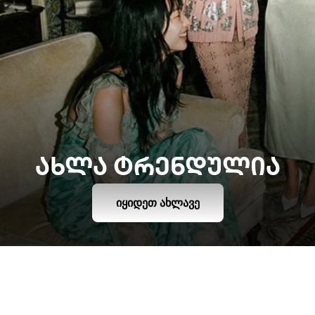
ᲐᲮᲚᲐ ᲢᲠᲔᲜᲓᲣᲚᲘᲐ
ᲘᲧᲘᲓᲔᲗ ᲐᲮᲚᲐᲕᲔ