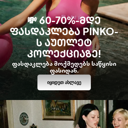
💸 60-70%-ᲛᲓᲔ
ᲤᲐᲡᲓᲐᲙᲚᲔᲑᲐ PINKO-
Ს ᲐᲣᲗᲚᲔᲢ
ᲙᲝᲚᲔᲥᲪᲘᲐᲖᲔ!
ფასდაკლება მოქმედებს საწყისი
ფასიდან.
ᲘᲧᲘᲓᲔᲗ ᲐᲮᲚᲐᲕᲔ