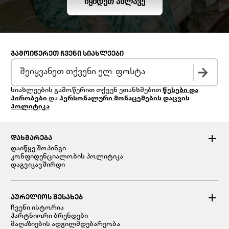
ᲘᲧᲘᲓᲔᲗ ᲐᲮᲚᲐᲕᲔ
ᲒᲐᲛᲝᲘᲬᲔᲠᲔᲗ ᲩᲕᲔᲜᲘ ᲡᲘᲐᲮᲚᲔᲔᲑᲘ
სიახლეების გამოწერით თქვენ ეთანხმებით
წესები და
პირობები
და
პერსონალური მონაცემების დაცვის
პოლიტიკა
ᲓᲐᲮᲛᲐᲠᲔᲑᲐ
დაიწყე შოპინგი
კონფიდენციალობის პოლიტიკა
დაგვიკავშირდი
ᲐᲣᲠᲔᲚᲘᲝᲡ ᲨᲔᲡᲐᲮᲔᲑ
ჩვენი ისტორია
პარტნიორი ბრენდები
მაღაზიების ადგილმდებარეობა