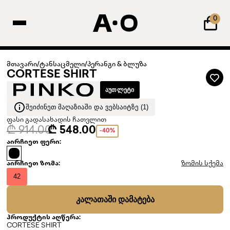
0
მთავარი
/
ტანსაცმელი
/
პერანგი & ბლუზა
CORTESE SHIRT
ᲐᲣᲗᲚᲔᲢᲘ
ᲨᲔᲘᲫᲘᲜᲔᲗ ᲛᲐᲦᲐᲖᲘᲐᲨᲘ ᲓᲐ ᲕᲔᲑᲡᲐᲘᲢᲖᲔ (1)
ფასი გადასახადის ჩათვლით
₾ 914.00
₾ 548.00
-40%
აირჩიეთ ფერი:
აირჩიეთ ზომა:
ზომის სქემა
42
ᲙᲐᲚᲐᲗᲐᲨᲘ ᲓᲐᲛᲐᲢᲔᲑᲐ
პროდუქტის აღწერა:
CORTESE SHIRT