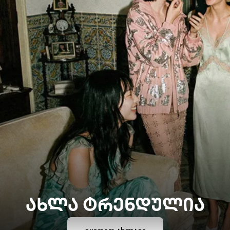
ᲐᲮᲚᲐ ᲢᲠᲔᲜᲓᲣᲚᲘᲐ