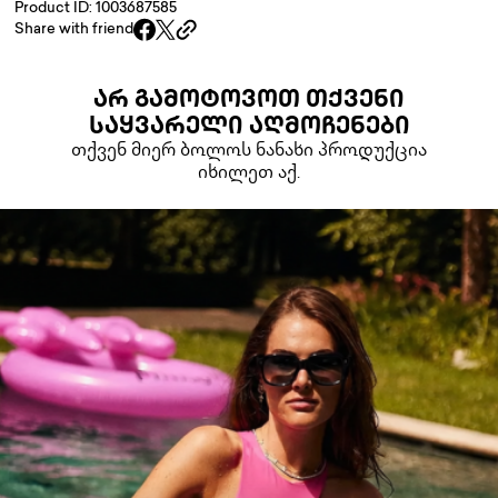
Product ID: 1003687585
Share with friend
ᲐᲠ ᲒᲐᲛᲝᲢᲝᲕᲝᲗ ᲗᲥᲕᲔᲜᲘ
ᲡᲐᲧᲕᲐᲠᲔᲚᲘ ᲐᲦᲛᲝᲩᲔᲜᲔᲑᲘ
თქვენ მიერ ბოლოს ნანახი პროდუქცია
იხილეთ აქ.