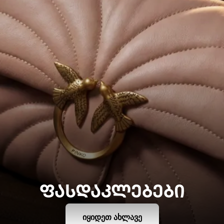
ᲤᲐᲡᲓᲐᲙᲚᲔᲑᲔᲑᲘ
ᲘᲧᲘᲓᲔᲗ ᲐᲮᲚᲐᲕᲔ