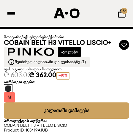
0
მთავარი
/
აქსესუარები
/
ქამარი
COBAIN BELT H3 VITELLO LISCIO+
ᲐᲣᲗᲚᲔᲢᲘ
ᲨᲔᲘᲫᲘᲜᲔᲗ ᲛᲐᲦᲐᲖᲘᲐᲨᲘ ᲓᲐ ᲕᲔᲑᲡᲐᲘᲢᲖᲔ (1)
ფასი გადასახადის ჩათვლით
₾ 603.00
₾ 362.00
-40%
აირჩიეთ ფერი:
M
ᲙᲐᲚᲐᲗᲐᲨᲘ ᲓᲐᲛᲐᲢᲔᲑᲐ
პროდუქტის აღწერა:
COBAIN BELT H3 VITELLO LISCIO+
Product ID: 103419A1UB