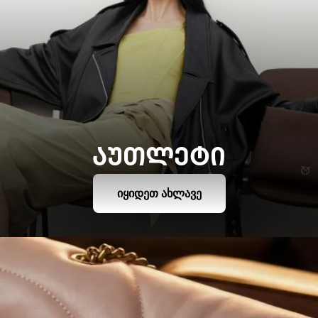
ᲐᲣᲗᲚᲔᲢᲘ
ᲘᲧᲘᲓᲔᲗ ᲐᲮᲚᲐᲕᲔ