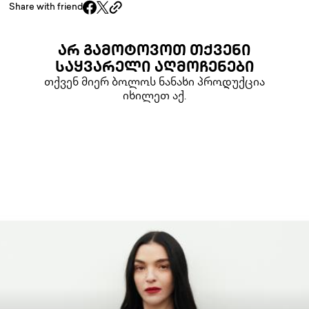
Share with friend
ᲐᲠ ᲒᲐᲛᲝᲢᲝᲕᲝᲗ ᲗᲥᲕᲔᲜᲘ
ᲡᲐᲧᲕᲐᲠᲔᲚᲘ ᲐᲦᲛᲝᲩᲔᲜᲔᲑᲘ
თქვენ მიერ ბოლოს ნანახი პროდუქცია
იხილეთ აქ.