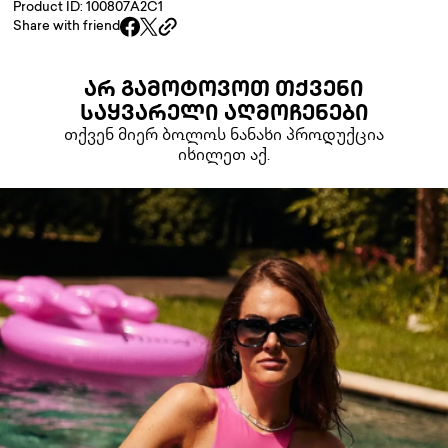
Product ID: 100807A2C1
Share with friend
ᲐᲠ ᲒᲐᲛᲝᲢᲝᲕᲝᲗ ᲗᲥᲕᲔᲜᲘ
ᲡᲐᲧᲕᲐᲠᲔᲚᲘ ᲐᲦᲛᲝᲩᲔᲜᲔᲑᲘ
თქვენ მიერ ბოლოს ნანახი პროდუქცია
იხილეთ აქ.