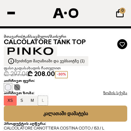
0
მთავარი
/
ტანსაცმელი
/
მაისური
CALCOLATORE TANK TOP
ᲨᲔᲘᲫᲘᲜᲔᲗ ᲛᲐᲦᲐᲖᲘᲐᲨᲘ ᲓᲐ ᲕᲔᲑᲡᲐᲘᲢᲖᲔ (1)
ფასი გადასახადის ჩათვლით
₾ 297.00
₾ 208.00
-30%
აირჩიეთ ფერი:
აირჩიეთ ზომა:
ზომის სქემა
XS
S
M
L
ᲙᲐᲚᲐᲗᲐᲨᲘ ᲓᲐᲛᲐᲢᲔᲑᲐ
პროდუქტის აღწერა:
CALCOLATORE CANOTTIERA COSTINA COTO / I53 / L