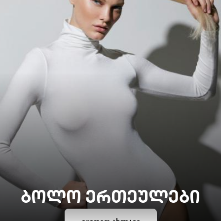
ᲑᲝᲚᲝ ᲔᲠᲗᲔᲣᲚᲔᲑᲘ