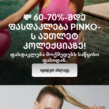
💸 60-70%-ᲛᲓᲔ
ᲤᲐᲡᲓᲐᲙᲚᲔᲑᲐ PINKO-
Ს ᲐᲣᲗᲚᲔᲢ
ᲙᲝᲚᲔᲥᲪᲘᲐᲖᲔ!
ფასდაკლება მოქმედებს საწყისი
ფასიდან.
ᲘᲧᲘᲓᲔᲗ ᲐᲮᲚᲐᲕᲔ