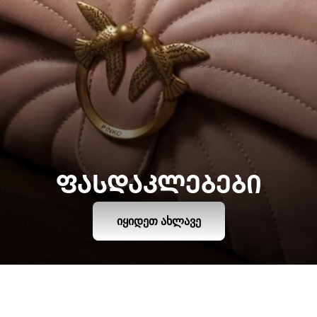
ᲤᲐᲡᲓᲐᲙᲚᲔᲑᲔᲑᲘ
ᲘᲧᲘᲓᲔᲗ ᲐᲮᲚᲐᲕᲔ