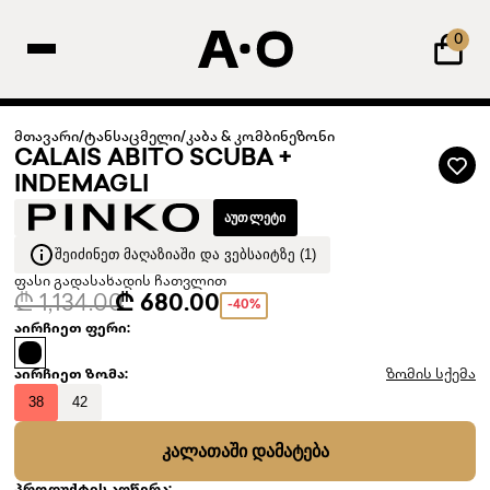
0
მთავარი
/
ტანსაცმელი
/
კაბა & კომბინეზონი
CALAIS ABITO SCUBA +
INDEMAGLI
ᲐᲣᲗᲚᲔᲢᲘ
ᲨᲔᲘᲫᲘᲜᲔᲗ ᲛᲐᲦᲐᲖᲘᲐᲨᲘ ᲓᲐ ᲕᲔᲑᲡᲐᲘᲢᲖᲔ (1)
ფასი გადასახადის ჩათვლით
₾ 1,134.00
₾ 680.00
-40%
აირჩიეთ ფერი:
აირჩიეთ ზომა:
ზომის სქემა
38
42
ᲙᲐᲚᲐᲗᲐᲨᲘ ᲓᲐᲛᲐᲢᲔᲑᲐ