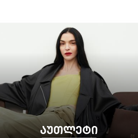
ᲐᲣᲗᲚᲔᲢᲘ