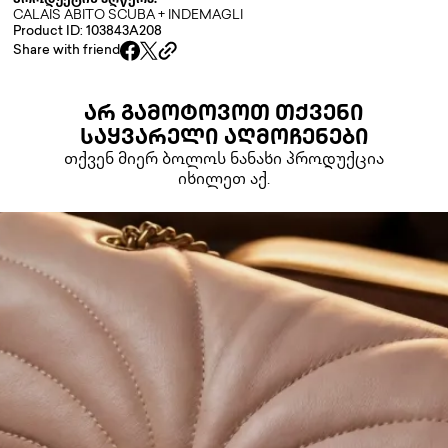
პროდუქტის აღწერა:
CALAIS ABITO SCUBA + INDEMAGLI
Product ID: 103843A208
Share with friend
ᲐᲠ ᲒᲐᲛᲝᲢᲝᲕᲝᲗ ᲗᲥᲕᲔᲜᲘ
ᲡᲐᲧᲕᲐᲠᲔᲚᲘ ᲐᲦᲛᲝᲩᲔᲜᲔᲑᲘ
თქვენ მიერ ბოლოს ნანახი პროდუქცია
იხილეთ აქ.