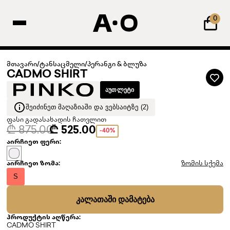
0
მთავარი
/
ტანსაცმელი
/
პერანგი & ბლუზა
CADMO SHIRT
ᲐᲣᲗᲚᲔᲢᲘ
ᲨᲔᲘᲫᲘᲜᲔᲗ ᲛᲐᲦᲐᲖᲘᲐᲨᲘ ᲓᲐ ᲕᲔᲑᲡᲐᲘᲢᲖᲔ (2)
ფასი გადასახადის ჩათვლით
₾ 875.00
₾ 525.00
-40%
აირჩიეთ ფერი:
აირჩიეთ ზომა:
ზომის სქემა
S
ᲙᲐᲚᲐᲗᲐᲨᲘ ᲓᲐᲛᲐᲢᲔᲑᲐ
პროდუქტის აღწერა:
CADMO SHIRT