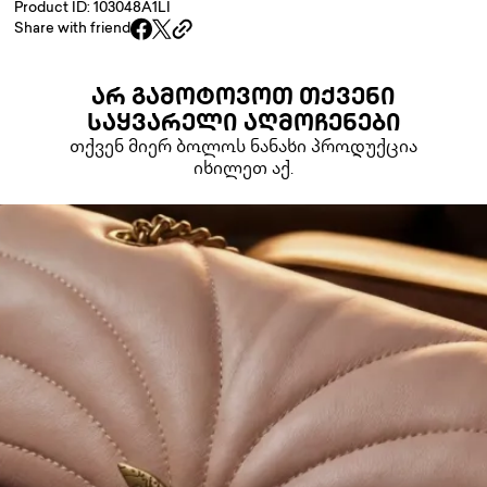
Product ID: 103048A1LI
Share with friend
ᲐᲠ ᲒᲐᲛᲝᲢᲝᲕᲝᲗ ᲗᲥᲕᲔᲜᲘ
ᲡᲐᲧᲕᲐᲠᲔᲚᲘ ᲐᲦᲛᲝᲩᲔᲜᲔᲑᲘ
თქვენ მიერ ბოლოს ნანახი პროდუქცია
იხილეთ აქ.