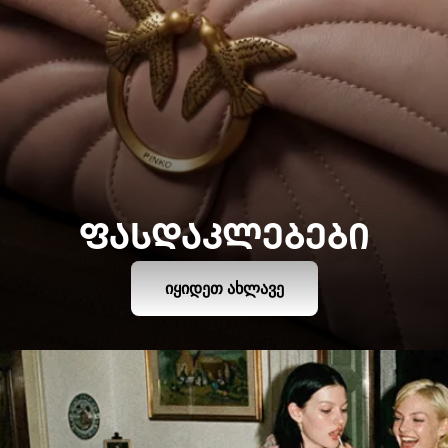
ᲤᲐᲡᲓᲐᲙᲚᲔᲑᲔᲑᲘ
ᲘᲧᲘᲓᲔᲗ ᲐᲮᲚᲐᲕᲔ