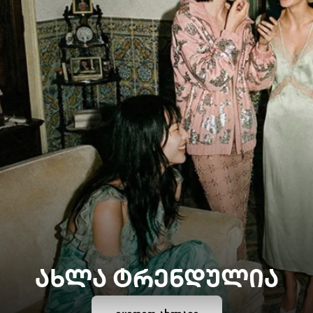
ᲐᲮᲚᲐ ᲢᲠᲔᲜᲓᲣᲚᲘᲐ