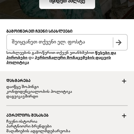
ᲘᲧᲘᲓᲔᲗ ᲐᲮᲚᲐᲕᲔ
ᲒᲐᲛᲝᲘᲬᲔᲠᲔᲗ ᲩᲕᲔᲜᲘ ᲡᲘᲐᲮᲚᲔᲔᲑᲘ
სიახლეების გამოწერით თქვენ ეთანხმებით
წესები და
პირობები
და
პერსონალური მონაცემების დაცვის
პოლიტიკა
ᲓᲐᲮᲛᲐᲠᲔᲑᲐ
დაიწყე შოპინგი
კონფიდენციალობის პოლიტიკა
დაგვიკავშირდი
ᲐᲣᲠᲔᲚᲘᲝᲡ ᲨᲔᲡᲐᲮᲔᲑ
ჩვენი ისტორია
პარტნიორი ბრენდები
მაღაზიების ადგილმდებარეობა