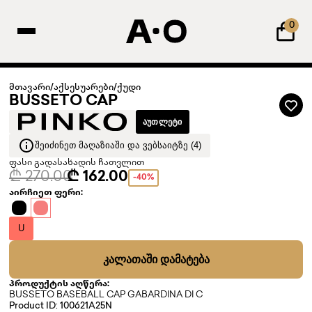
0
მთავარი
/
აქსესუარები
/
ქუდი
BUSSETO CAP
ᲐᲣᲗᲚᲔᲢᲘ
ᲨᲔᲘᲫᲘᲜᲔᲗ ᲛᲐᲦᲐᲖᲘᲐᲨᲘ ᲓᲐ ᲕᲔᲑᲡᲐᲘᲢᲖᲔ (4)
ფასი გადასახადის ჩათვლით
₾ 270.00
₾ 162.00
-40%
აირჩიეთ ფერი:
U
ᲙᲐᲚᲐᲗᲐᲨᲘ ᲓᲐᲛᲐᲢᲔᲑᲐ
პროდუქტის აღწერა:
BUSSETO BASEBALL CAP GABARDINA DI C
Product ID: 100621A25N