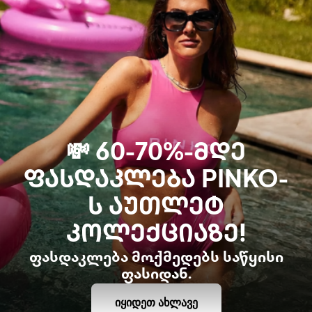
💸 60-70%-ᲛᲓᲔ
ᲤᲐᲡᲓᲐᲙᲚᲔᲑᲐ PINKO-
Ს ᲐᲣᲗᲚᲔᲢ
ᲙᲝᲚᲔᲥᲪᲘᲐᲖᲔ!
ფასდაკლება მოქმედებს საწყისი
ფასიდან.
ᲘᲧᲘᲓᲔᲗ ᲐᲮᲚᲐᲕᲔ