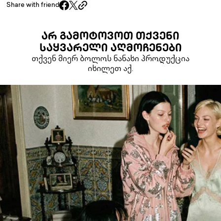
Share with friend
ᲐᲠ ᲒᲐᲛᲝᲢᲝᲕᲝᲗ ᲗᲥᲕᲔᲜᲘ
ᲡᲐᲧᲕᲐᲠᲔᲚᲘ ᲐᲦᲛᲝᲩᲔᲜᲔᲑᲘ
თქვენ მიერ ბოლოს ნანახი პროდუქცია
იხილეთ აქ.