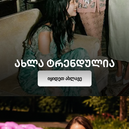
ᲐᲮᲚᲐ ᲢᲠᲔᲜᲓᲣᲚᲘᲐ
ᲘᲧᲘᲓᲔᲗ ᲐᲮᲚᲐᲕᲔ