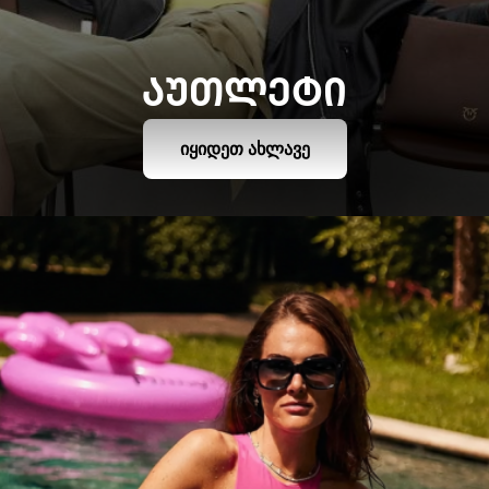
ᲐᲣᲗᲚᲔᲢᲘ
ᲘᲧᲘᲓᲔᲗ ᲐᲮᲚᲐᲕᲔ