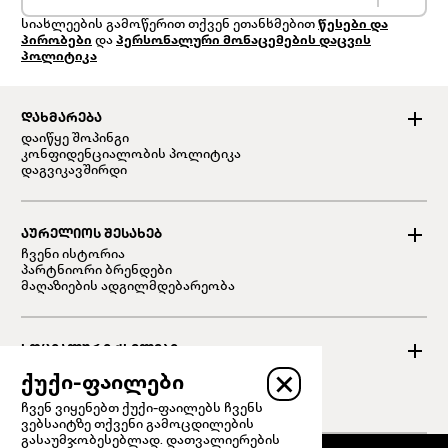
სიახლეების გამოწერით თქვენ ეთანხმებით
წესები და
პირობები
და
პერსონალური მონაცემების დაცვის
პოლიტიკა
ᲓᲐᲮᲛᲐᲠᲔᲑᲐ
დაიწყე შოპინგი
კონფიდენციალობის პოლიტიკა
დაგვიკავშირდი
ᲐᲣᲠᲔᲚᲘᲝᲡ ᲨᲔᲡᲐᲮᲔᲑ
ჩვენი ისტორია
პარტნიორი ბრენდები
მაღაზიების ადგილმდებარეობა
ᲡᲝᲪᲘᲐᲚᲣᲠᲘ ᲥᲡᲔᲚᲔᲑᲘ
Facebook
ქუქი-ფაილები
Instagram
Linked in
ჩვენ ვიყენებთ ქუქი-ფაილებს ჩვენს
ვებსაიტზე თქვენი გამოცდილების
გასაუმჯობესებლად. დათვალიერების