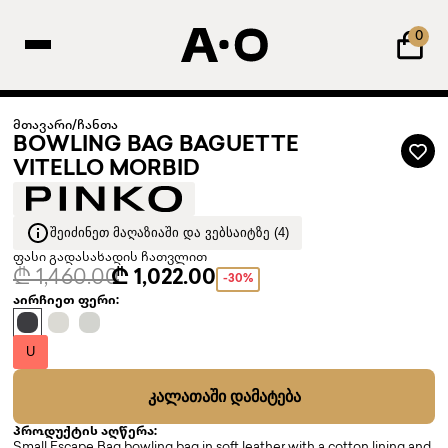
0
მთავარი
/
ჩანთა
BOWLING BAG BAGUETTE
VITELLO MORBID
ᲨᲔᲘᲫᲘᲜᲔᲗ ᲛᲐᲦᲐᲖᲘᲐᲨᲘ ᲓᲐ ᲕᲔᲑᲡᲐᲘᲢᲖᲔ (4)
ფასი გადასახადის ჩათვლით
₾ 1,460.00
₾ 1,022.00
-30%
აირჩიეთ ფერი:
U
ᲙᲐᲚᲐᲗᲐᲨᲘ ᲓᲐᲛᲐᲢᲔᲑᲐ
პროდუქტის აღწერა: