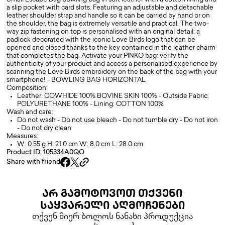
Small Escape Bag bowling bag in soft leather with a cotton lining and
a slip pocket with card slots. Featuring an adjustable and detachable
leather shoulder strap and handle so it can be carried by hand or on
the shoulder, the bag is extremely versatile and practical. The two-
way zip fastening on top is personalised with an original detail: a
padlock decorated with the iconic Love Birds logo that can be
opened and closed thanks to the key contained in the leather charm
that completes the bag. Activate your PINKO bag: verify the
authenticity of your product and access a personalised experience by
scanning the Love Birds embroidery on the back of the bag with your
smartphone! - BOWLING BAG HORIZONTAL
Composition:
Leather: COWHIDE 100% BOVINE SKIN 100% - Outside Fabric:
POLYURETHANE 100% - Lining: COTTON 100%
Wash and care:
Do not wash - Do not use bleach - Do not tumble dry - Do not iron
- Do not dry clean
Measures:
W: 0.55 g H: 21.0 cm W: 8.0 cm L: 28.0 cm
Product ID: 105334A0QO
Share with friend
ᲐᲠ ᲒᲐᲛᲝᲢᲝᲕᲝᲗ ᲗᲥᲕᲔᲜᲘ
ᲡᲐᲧᲕᲐᲠᲔᲚᲘ ᲐᲦᲛᲝᲩᲔᲜᲔᲑᲘ
თქვენ მიერ ბოლოს ნანახი პროდუქცია