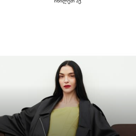
იხილეთ აქ.