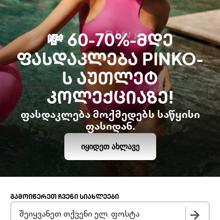
💸 60-70%-ᲛᲓᲔ
ᲤᲐᲡᲓᲐᲙᲚᲔᲑᲐ PINKO-
Ს ᲐᲣᲗᲚᲔᲢ
ᲙᲝᲚᲔᲥᲪᲘᲐᲖᲔ!
ფასდაკლება მოქმედებს საწყისი
ფასიდან.
ᲘᲧᲘᲓᲔᲗ ᲐᲮᲚᲐᲕᲔ
ᲒᲐᲛᲝᲘᲬᲔᲠᲔᲗ ᲩᲕᲔᲜᲘ ᲡᲘᲐᲮᲚᲔᲔᲑᲘ