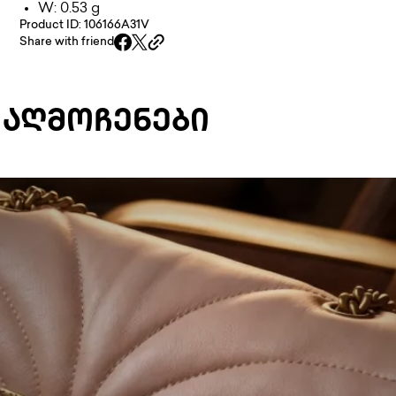
W: 0.53 g
Product ID: 106166A31V
Share with friend
 ᲐᲦᲛᲝᲩᲔᲜᲔᲑᲘ