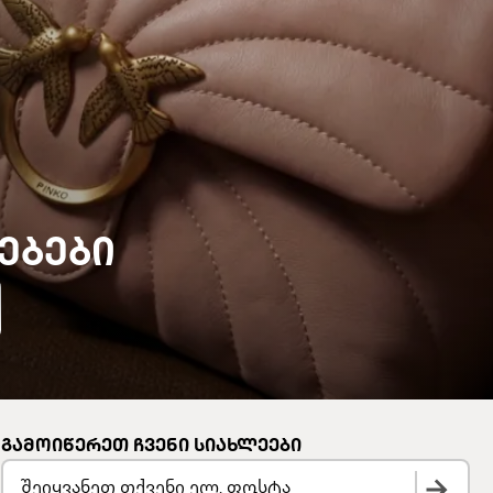
ᲔᲑᲔᲑᲘ
ᲒᲐᲛᲝᲘᲬᲔᲠᲔᲗ ᲩᲕᲔᲜᲘ ᲡᲘᲐᲮᲚᲔᲔᲑᲘ