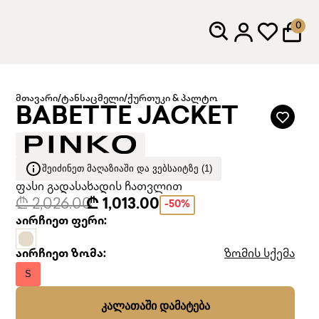
0
მთავარი
/
ტანსაცმელი
/
ქურთუკი & პალტო
BABETTE JACKET
ᲨᲔᲘᲫᲘᲜᲔᲗ ᲛᲐᲦᲐᲖᲘᲐᲨᲘ ᲓᲐ ᲕᲔᲑᲡᲐᲘᲢᲖᲔ (1)
ფასი გადასახადის ჩათვლით
₾ 2,026.00
₾ 1,013.00
-50%
აირჩიეთ ფერი:
აირჩიეთ ზომა:
ზომის სქემა
S
ᲙᲐᲚᲐᲗᲐᲨᲘ ᲓᲐᲛᲐᲢᲔᲑᲐ