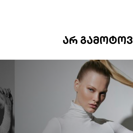
ᲐᲠ ᲒᲐᲛᲝᲢᲝᲕ