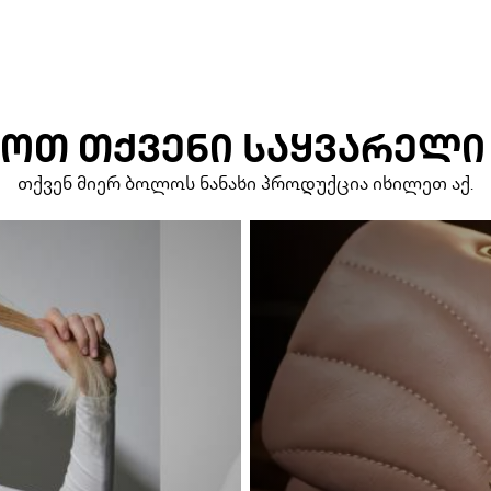
ᲝᲗ ᲗᲥᲕᲔᲜᲘ ᲡᲐᲧᲕᲐᲠᲔᲚᲘ
თქვენ მიერ ბოლოს ნანახი პროდუქცია იხილეთ აქ.