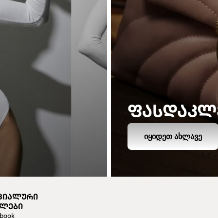
ᲤᲐᲡᲓᲐᲙᲚ
ᲘᲧᲘᲓᲔᲗ ᲐᲮᲚᲐᲕᲔ
ᲪᲘᲐᲚᲣᲠᲘ
ᲔᲚᲔᲑᲘ
book