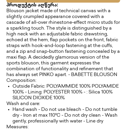
პროდუქტის აღწერა:
Blouson jacket made of technical canvas with a
slightly crumpled appearance covered with a
cascade of all-over rhinestone-effect micro studs for
a sparkling touch. The style is distinguished by a
high neck with an adjustable fabric drawstring,
echoed at the hem, flap pockets on the front, fabric
straps with hook-and-loop fastening at the cuffs,
and a zip and snap-button fastening concealed by a
maxi flap. A decidedly glamorous version of the
sports blouson, this garment expresses the
combination of functionality and refinement that
has always set PINKO apart. - BABETTE BLOUSON
Composition:
Outside Fabric: POLYAMMIDE 100% POLYAMIDE
100% - Lining: POLYESTER 100% - : Silica 100%
SILICON DIOXIDE 100%
Wash and care:
Hand wash - Do not use bleach - Do not tumble
dry - Iron at max 110°C - Do not dry clean - Wash
gently, professionally with water - Line dry
Measures: