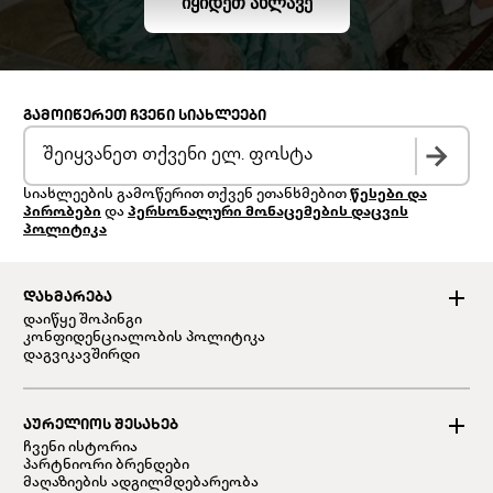
ᲘᲧᲘᲓᲔᲗ ᲐᲮᲚᲐᲕᲔ
ᲒᲐᲛᲝᲘᲬᲔᲠᲔᲗ ᲩᲕᲔᲜᲘ ᲡᲘᲐᲮᲚᲔᲔᲑᲘ
სიახლეების გამოწერით თქვენ ეთანხმებით
წესები და
პირობები
და
პერსონალური მონაცემების დაცვის
პოლიტიკა
ᲓᲐᲮᲛᲐᲠᲔᲑᲐ
დაიწყე შოპინგი
კონფიდენციალობის პოლიტიკა
დაგვიკავშირდი
ᲐᲣᲠᲔᲚᲘᲝᲡ ᲨᲔᲡᲐᲮᲔᲑ
ჩვენი ისტორია
პარტნიორი ბრენდები
მაღაზიების ადგილმდებარეობა