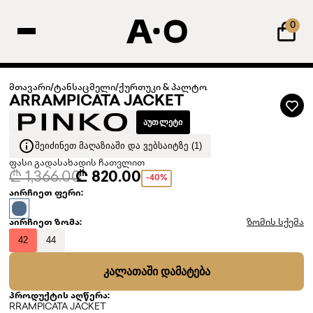
0
მთავარი
/
ტანსაცმელი
/
ქურთუკი & პალტო
ARRAMPICATA JACKET
ᲐᲣᲗᲚᲔᲢᲘ
ᲨᲔᲘᲫᲘᲜᲔᲗ ᲛᲐᲦᲐᲖᲘᲐᲨᲘ ᲓᲐ ᲕᲔᲑᲡᲐᲘᲢᲖᲔ (1)
ფასი გადასახადის ჩათვლით
₾ 1,366.00
₾ 820.00
-40%
აირჩიეთ ფერი:
აირჩიეთ ზომა:
ზომის სქემა
42
44
ᲙᲐᲚᲐᲗᲐᲨᲘ ᲓᲐᲛᲐᲢᲔᲑᲐ
პროდუქტის აღწერა:
RRAMPICATA JACKET