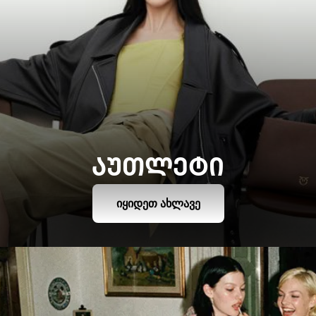
ᲐᲣᲗᲚᲔᲢᲘ
ᲘᲧᲘᲓᲔᲗ ᲐᲮᲚᲐᲕᲔ