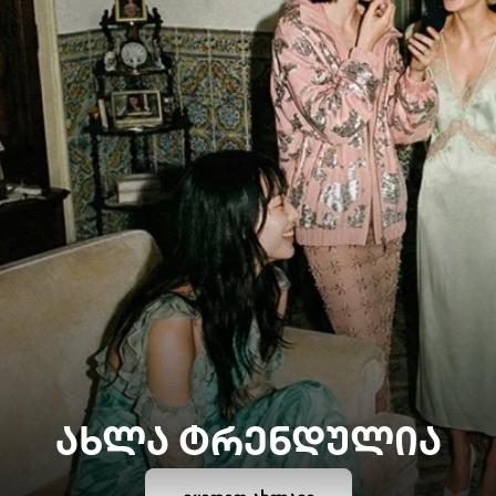
ᲐᲮᲚᲐ ᲢᲠᲔᲜᲓᲣᲚᲘᲐ