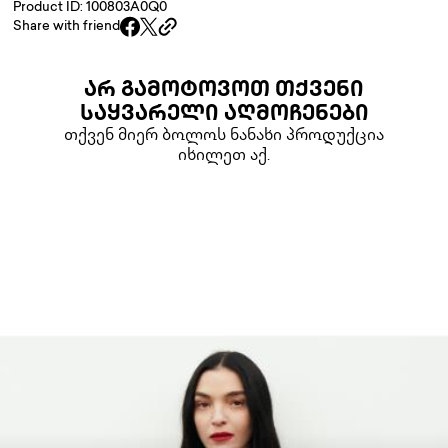
Product ID: 100803A0Q0
Share with friend
ᲐᲠ ᲒᲐᲛᲝᲢᲝᲕᲝᲗ ᲗᲥᲕᲔᲜᲘ
ᲡᲐᲧᲕᲐᲠᲔᲚᲘ ᲐᲦᲛᲝᲩᲔᲜᲔᲑᲘ
თქვენ მიერ ბოლოს ნანახი პროდუქცია
იხილეთ აქ.